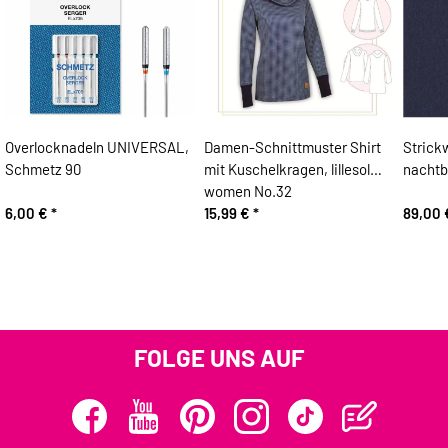
Overlocknadeln UNIVERSAL,
Damen-Schnittmuster Shirt
Strick
Schmetz 90
mit Kuschelkragen, lillesol
nachtb
women No.32
6,00 €
*
15,99 €
*
89,00
FOLGE UNS AUF