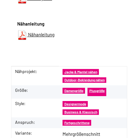
Nähanleitung
Nähanleitung
Nähprojekt:
Produkteigenschaft
Wert
Jacke & Mantel nähen
Outdoor-Bekleidung nähen
Größe:
Damengröße
Plusgröße
Style:
Designermode
Business & Klassisch
Anspruch:
Fortgeschrittene
Variante:
Mehrgrößenschnitt