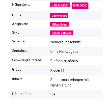
Nähprojekt:
Produkteigenschaft
Wert
Jersey nähen
Kleid nähen
Größe:
Damengröße
Anspruch:
Nähanfänger
Style:
Casual & Basics
Variante:
Mehrgrößenschnitt
Sonstiges:
Ohne Nahtzugabe
Schwierigkeitsgrad:
Einfach zu nähen
Größe:
K oder M
Inhalt:
Schnittmusterbogen mit
Nähanleitung
Körperhöhe:
168