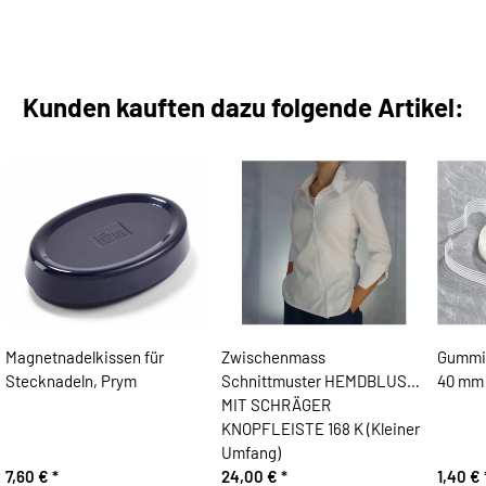
Kunden kauften dazu folgende Artikel:
Magnetnadelkissen für
Zwischenmass
Gummi
Stecknadeln, Prym
Schnittmuster HEMDBLUSE
40 mm
MIT SCHRÄGER
KNOPFLEISTE 168 K (Kleiner
Umfang)
7,60 €
*
24,00 €
*
1,40 €