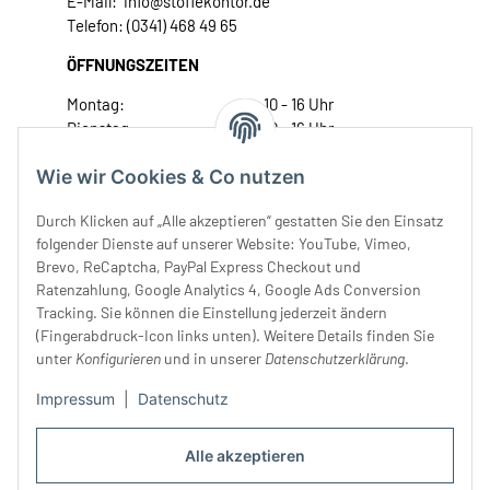
E-Mail: info@stoffekontor.de
Telefon: (0341) 468 49 65
ÖFFNUNGSZEITEN
Montag:
10 - 16 Uhr
Dienstag:
10 - 16 Uhr
Mittwoch:
10 - 18 Uhr
Wie wir Cookies & Co nutzen
Donnerstag:
10 - 18 Uhr
Freitag:
10 - 18 Uhr
Durch Klicken auf „Alle akzeptieren“ gestatten Sie den Einsatz
Samstag:
10 - 14 Uhr
folgender Dienste auf unserer Website: YouTube, Vimeo,
Unser Service
Brevo, ReCaptcha, PayPal Express Checkout und
Ratenzahlung, Google Analytics 4, Google Ads Conversion
Tracking. Sie können die Einstellung jederzeit ändern
Rechtliches
(Fingerabdruck-Icon links unten). Weitere Details finden Sie
unter
Konfigurieren
und in unserer
Datenschutzerklärung
.
Impressum
|
Datenschutz
Alle akzeptieren