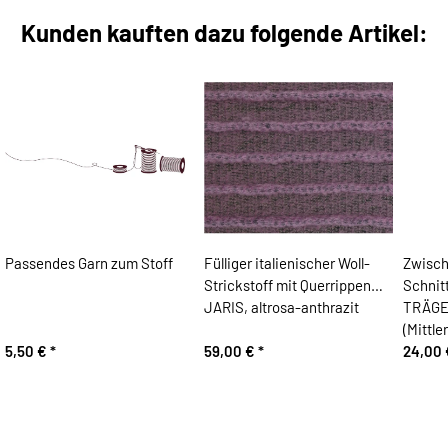
Kunden kauften dazu folgende Artikel:
Passendes Garn zum Stoff
Fülliger italienischer Woll-
Zwisc
Strickstoff mit Querrippen
Schnit
JARIS, altrosa-anthrazit
TRÄGE
(Mittle
5,50 €
*
59,00 €
*
24,00