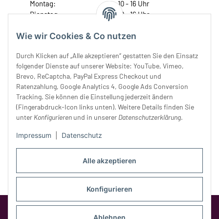
Montag:
10 - 16 Uhr
Dienstag:
10 - 16 Uhr
Mittwoch:
10 - 18 Uhr
Wie wir Cookies & Co nutzen
Donnerstag:
10 - 18 Uhr
Freitag:
10 - 18 Uhr
Durch Klicken auf „Alle akzeptieren“ gestatten Sie den Einsatz
Samstag:
10 - 14 Uhr
folgender Dienste auf unserer Website: YouTube, Vimeo,
Unser Service
Brevo, ReCaptcha, PayPal Express Checkout und
Ratenzahlung, Google Analytics 4, Google Ads Conversion
Tracking. Sie können die Einstellung jederzeit ändern
Rechtliches
(Fingerabdruck-Icon links unten). Weitere Details finden Sie
unter
Konfigurieren
und in unserer
Datenschutzerklärung
.
Impressum
|
Datenschutz
Alle akzeptieren
Konfigurieren
Google Analytics deaktivieren
Status:
Opt-Out-Cookie ist nicht gesetzt
Ablehnen