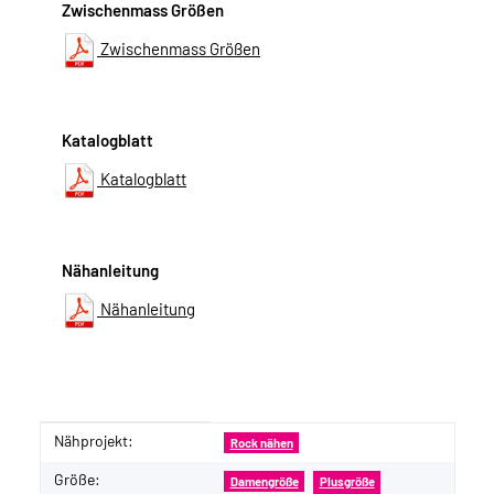
Zwischenmass Größen
Zwischenmass Größen
Katalogblatt
Katalogblatt
Nähanleitung
Nähanleitung
Nähprojekt:
Produkteigenschaft
Wert
Rock nähen
Größe:
Damengröße
Plusgröße