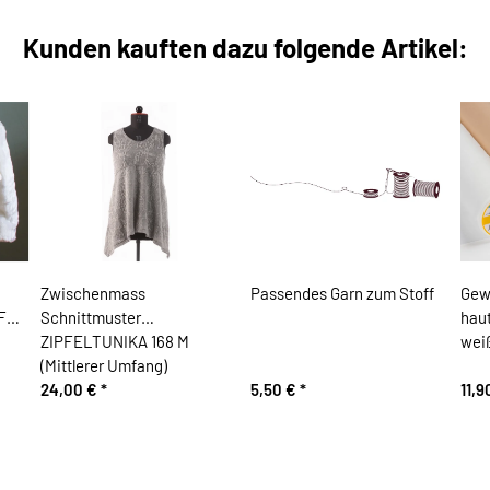
Kunden kauften dazu folgende Artikel:
Zwischenmass
Passendes Garn zum Stoff
Gew
 FÜR
Schnittmuster
haut
ZIPFELTUNIKA 168 M
wei
(Mittlerer Umfang)
24,00 €
*
5,50 €
*
11,9