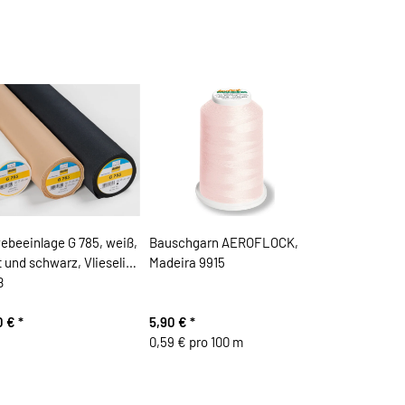
ebeeinlage G 785, weiß,
Bauschgarn AEROFLOCK,
 und schwarz, Vlieseline
Madeira 9915
ß
0 €
*
5,90 €
*
0,59 € pro 100 m