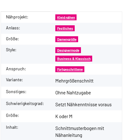
Nähprojekt:
Produkteigenschaft
Wert
Kleid nähen
Anlass:
Festliches
Größe:
Damengröße
Style:
Designermode
Business & Klassisch
Anspruch:
Fortgeschrittene
Variante:
Mehrgrößenschnitt
Sonstiges:
Ohne Nahtzugabe
Schwierigkeitsgrad:
Setzt Nähkenntnisse voraus
Größe:
K oder M
Inhalt:
Schnittmusterbogen mit
Nähanleitung