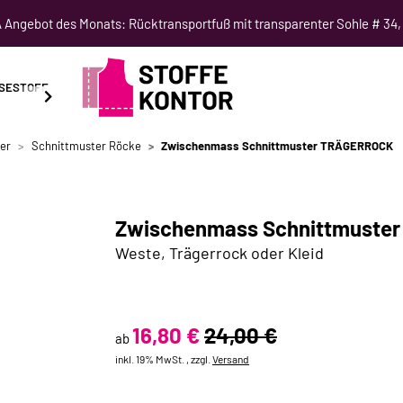
Angebot des Monats: Rücktransportfuß mit transparenter Sohle # 34,
SESTOFF
SCHNITTMUSTER
NÄHKURSE
SALE
er
Schnittmuster Röcke
Zwischenmass Schnittmuster TRÄGERROCK
Zwischenmass Schnittmuste
Weste, Trägerrock oder Kleid
16,80 €
24,00 €
ab
inkl. 19% MwSt. , zzgl.
Versand