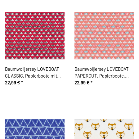
Baumwolljersey LOVEBOAT
Baumwolljersey LOVEBOAT
CLASSIC, Papierboote mit
PAPERCUT, Papierboote,
Herz, rot-weiß
22,99 €
*
aprikot-rot
22,99 €
*