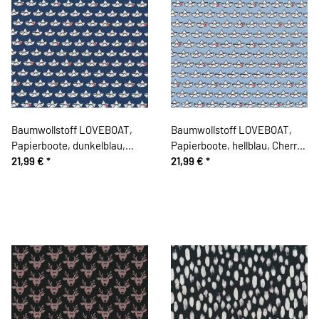
Baumwollstoff LOVEBOAT,
Baumwollstoff LOVEBOAT,
Papierboote, dunkelblau,
Papierboote, hellblau, Cherry
Cherry Picking
21,99 €
*
Picking
21,99 €
*