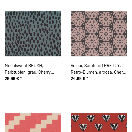
Modalsweat BRUSH,
Velour, Samtstoff PRETTY,
Farbtupfen, grau, Cherry
Retro-Blumen, altrosa, Cherry
Picking
29,99 €
*
Picking
24,99 €
*