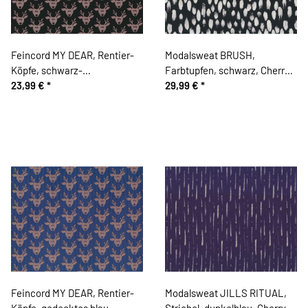
Feincord MY DEAR, Rentier-
Modalsweat BRUSH,
Köpfe, schwarz-
Farbtupfen, schwarz, Cherry
schlammbraun
23,99 €
*
Picking
29,99 €
*
Feincord MY DEAR, Rentier-
Modalsweat JILLS RITUAL,
Köpfe, gedecktes blau-
Strichel, dunkelblau, Cherry