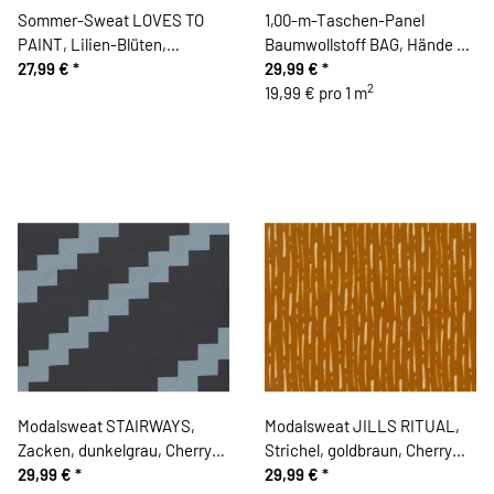
Sommer-Sweat LOVES TO
1,00-m-Taschen-Panel
PAINT, Lilien-Blüten,
Baumwollstoff BAG, Hände &
dunkelblau-rosa
27,99 €
*
Sprühflasche, Cherry Picking
29,99 €
*
2
19,99 € pro 1 m
Modalsweat STAIRWAYS,
Modalsweat JILLS RITUAL,
Zacken, dunkelgrau, Cherry
Strichel, goldbraun, Cherry
Picking
29,99 €
*
Picking
29,99 €
*