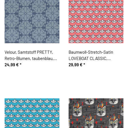
Velour, Samtstoff PRETTY,
Baumwoll-Stretch-Satin
Retro-Blumen, taubenblau,
LOVEBOAT CLASSIC,
Cherry Picking
24,99 €
*
Papierboote mit Herz,
29,99 €
*
lachsrot-weiß