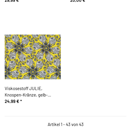
Viskosestoff JULIE,
Knospen-Kränze, gelb-
steingrau
24,99 €
*
Artikel 1 - 43 von 43