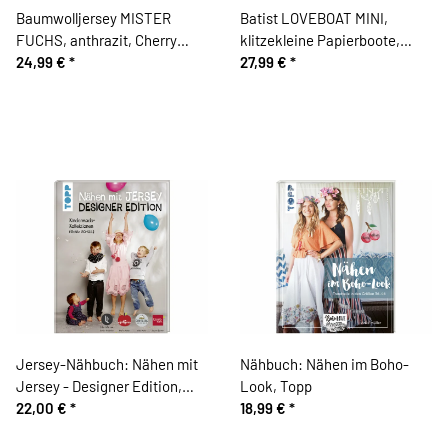
Baumwolljersey MISTER
Batist LOVEBOAT MINI,
FUCHS, anthrazit, Cherry
klitzekleine Papierboote,
Picking
24,99 €
*
kräftiges mintgrün
27,99 €
*
Jersey-Nähbuch: Nähen mit
Nähbuch: Nähen im Boho-
Jersey - Designer Edition,
Look, Topp
TOPP
22,00 €
*
18,99 €
*