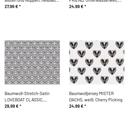
Cherry Picking
27,99 €
*
lachsrot
24,99 €
*
Baumwoll-Stretch-Satin
Baumwolljersey MISTER
LOVEBOAT CLASSIC,
DACHS, weiß, Cherry Picking
Papierboote mit Herz, grau-
29,99 €
*
24,99 €
*
weiß