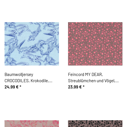
Baumwolljersey
Feincord MY DEAR,
CROCODILES, Krokodile,
Streublümchen und Vögel,
hellblau
24,99 €
*
schlammbraun-rosa
23,99 €
*