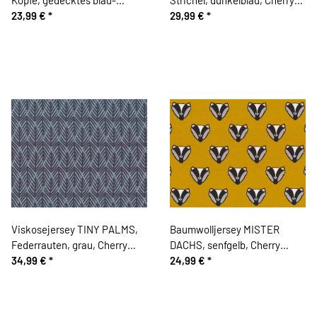
schlammbraun
23,99 €
*
Picking
29,99 €
*
Viskosejersey TINY PALMS,
Baumwolljersey MISTER
Federrauten, grau, Cherry
DACHS, senfgelb, Cherry
Picking
34,99 €
*
Picking
24,99 €
*