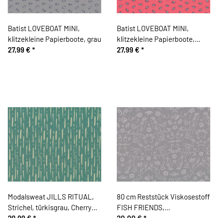
Batist LOVEBOAT MINI,
Batist LOVEBOAT MINI,
klitzekleine Papierboote, grau
klitzekleine Papierboote,
27,99 €
*
lachsrot
27,99 €
*
Modalsweat JILLS RITUAL,
80 cm Reststück Viskosestoff
Strichel, türkisgrau, Cherry
FISH FRIENDS,
Picking
29,99 €
*
Unterwasserwelt, steingrau
20,00 €
*