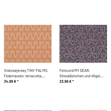
Viskosejersey TINY PALMS,
Feincord MY DEAR,
Federrauten, terracotta,
Streublümchen und Vögel,
Cherry Picking
34,99 €
*
schlammbraun-gedecktes
23,99 €
*
blau