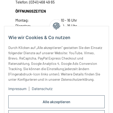
Telefon: (0341) 468 49 65
ÖFFNUNGSZEITEN
Montag:
10 - 16 Uhr
Dienstag:
10 - 16 Uhr
Mittwoch:
10 - 18 Uhr
Donnerstag:
10 - 18 Uhr
Wie wir Cookies & Co nutzen
Freitag:
10 - 18 Uhr
Durch Klicken auf „Alle akzeptieren“ gestatten Sie den Einsatz
Samstag:
10 - 14 Uhr
folgender Dienste auf unserer Website: YouTube, Vimeo,
Unser Service
Brevo, ReCaptcha, PayPal Express Checkout und
Ratenzahlung, Google Analytics 4, Google Ads Conversion
Tracking. Sie können die Einstellung jederzeit ändern
Rechtliches
(Fingerabdruck-Icon links unten). Weitere Details finden Sie
unter
Konfigurieren
und in unserer
Datenschutzerklärung
.
Impressum
|
Datenschutz
Alle akzeptieren