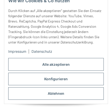
Wie wir Cookies & Co nutzen
19,99 €
*
26,99 €
*
Durch Klicken auf „Alle akzeptieren“ gestatten Sie den Einsatz
folgender Dienste auf unserer Website: YouTube, Vimeo,
Brevo, ReCaptcha, PayPal Express Checkout und
Ratenzahlung, Google Analytics 4, Google Ads Conversion
Tracking. Sie können die Einstellung jederzeit ändern
(Fingerabdruck-Icon links unten). Weitere Details finden Sie
unter
Konfigurieren
und in unserer
Datenschutzerklärung
.
Impressum
|
Datenschutz
Alle akzeptieren
Baumwoll-Bündchen HEIKO,
Rippenjerseystoff aus
Konfigurieren
anthrazit
Baumwolle UNI RIB,
21,99 €
*
gebrochenes weiß
21,99 €
*
Ablehnen