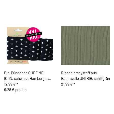
Bio-Bündchen CUFF ME
Rippenjerseystoff aus
ICON, schwarz, Hamburger
Baumwolle UNI RIB, schilfgrün
Liebe
12,99 €
*
21,99 €
*
9,28 € pro 1 m