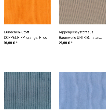
Bündchen-Stoff
Rippenjerseystoff aus
DOPPELRIPP, orange, Hilco
Baumwolle UNI RIB, natur
19,99 €
*
dunkel
21,99 €
*