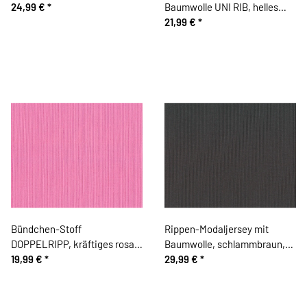
24,99 €
*
Baumwolle UNI RIB, helles
altrosa
21,99 €
*
Bündchen-Stoff
Rippen-Modaljersey mit
DOPPELRIPP, kräftiges rosa,
Baumwolle, schlammbraun,
Hilco
19,99 €
*
Toptex
29,99 €
*