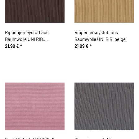
Rippenjerseystoff aus
Rippenjerseystoff aus
Baumwolle UNI RIB,
Baumwolle UNI RIB, beige
dunkelbraun
21,99 €
*
21,99 €
*