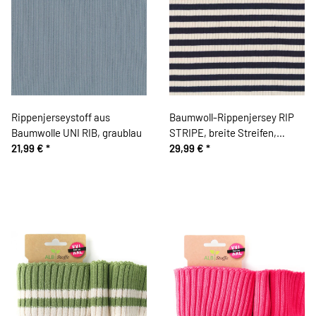
Rippenjerseystoff aus
Baumwoll-Rippenjersey RIP
Baumwolle UNI RIB, graublau
STRIPE, breite Streifen,
21,99 €
*
dunkelblau, Hilco
29,99 €
*