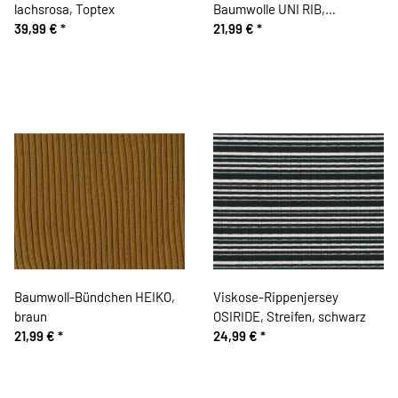
lachsrosa, Toptex
Baumwolle UNI RIB,
39,99 €
*
terracotta
21,99 €
*
Baumwoll-Bündchen HEIKO,
Viskose-Rippenjersey
braun
OSIRIDE, Streifen, schwarz
21,99 €
*
24,99 €
*