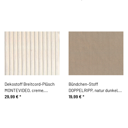
Dekostoff Breitcord-Plüsch
Bündchen-Stoff
MONTEVIDEO, creme,
DOPPELRIPP, natur dunkel,
Swafing
29,99 €
*
Hilco
19,99 €
*