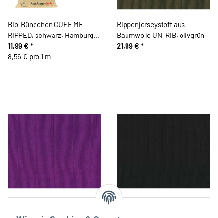
Bio-Bündchen CUFF ME
Rippenjerseystoff aus
RIPPED, schwarz, Hamburger
Baumwolle UNI RIB, olivgrün
Liebe
11,99 €
*
21,99 €
*
8,56 € pro 1 m
Bündchen-Stoff
Baumwoll-Rippenjerseystoff
DOPPELRIPP, lila, Hilco
RIP, schwarz, Hilco