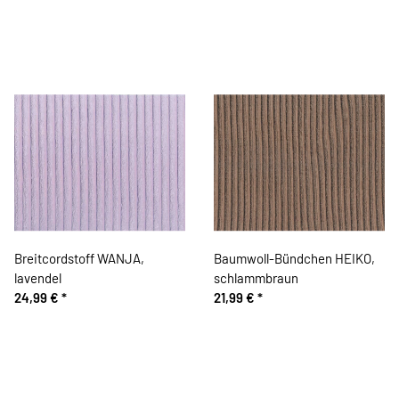
Breitcordstoff WANJA,
Baumwoll-Bündchen HEIKO,
lavendel
schlammbraun
24,99 €
*
21,99 €
*