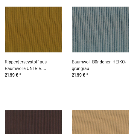
Rippenjerseystoff aus
Baumwoll-Bündchen HEIKO,
Baumwolle UNI RIB,
grüngrau
goldbraun
21,99 €
*
21,99 €
*