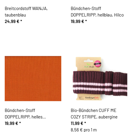
Breitcordstoff WANJA,
Bündchen-Stoff
taubenblau
DOPPELRIPP, hellblau, Hilco
24,99 €
*
19,99 €
*
Bündchen-Stoff
Bio-Bündchen CUFF ME
DOPPELRIPP, helles
COZY STRIPE, aubergine
terracotta, Hilco
19,99 €
*
11,99 €
*
8,56 € pro 1 m