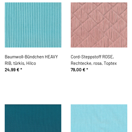
Baumwoll-Bündchen HEAVY
Cord-Steppstoff ROSE,
RIB, türkis, Hilco
Rechtecke, rosa, Toptex
24,99 €
*
79,00 €
*