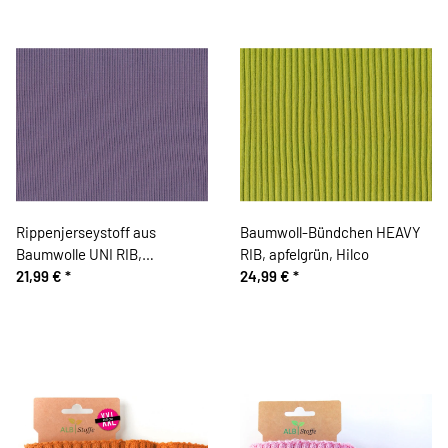
Rippenjerseystoff aus
Baumwoll-Bündchen HEAVY
Baumwolle UNI RIB,
RIB, apfelgrün, Hilco
lavendellila
21,99 €
*
24,99 €
*