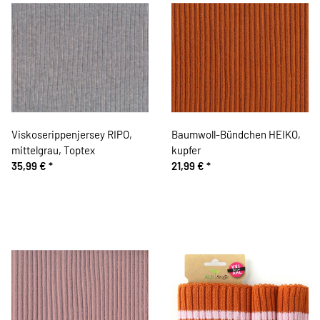
Viskoserippenjersey RIPO,
Baumwoll-Bündchen HEIKO,
mittelgrau, Toptex
kupfer
35,99 €
*
21,99 €
*