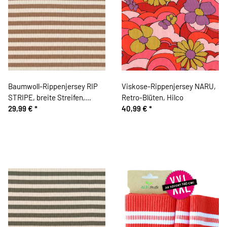
Baumwoll-Rippenjersey RIP
Viskose-Rippenjersey NARU,
STRIPE, breite Streifen,
Retro-Blüten, Hilco
hellbraun, Hilco
29,99 €
*
40,99 €
*