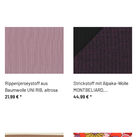
Rippenjerseystoff aus
Strickstoff mit Alpaka-Wolle
Baumwolle UNI RIB, altrosa
MONTBELIARD,
21,99 €
*
Rippenmuster, gedecktes
44,99 €
*
aubergine-schwarz, Hilco