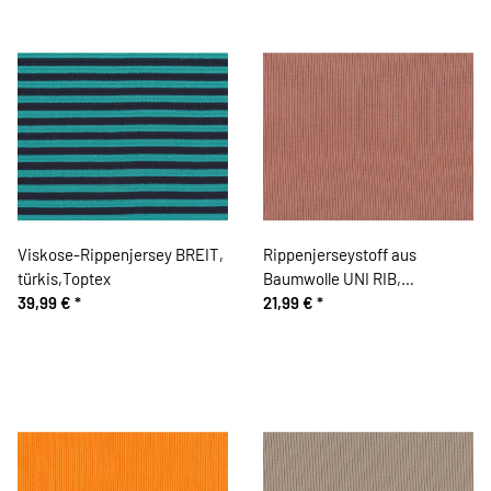
Viskose-Rippenjersey BREIT,
Rippenjerseystoff aus
türkis,Toptex
Baumwolle UNI RIB,
39,99 €
*
gedecktes aprikot
21,99 €
*