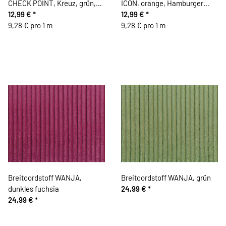
CHECK POINT, Kreuz, grün,
ICON, orange, Hamburger
Albstoffe
12,99 €
*
Liebe
12,99 €
*
9,28 € pro 1 m
9,28 € pro 1 m
Breitcordstoff WANJA,
Breitcordstoff WANJA, grün
dunkles fuchsia
24,99 €
*
24,99 €
*