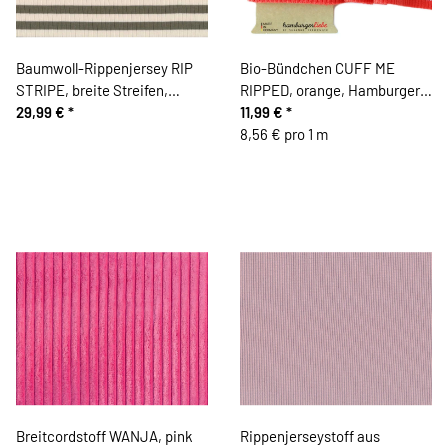
Baumwoll-Rippenjersey RIP
Bio-Bündchen CUFF ME
STRIPE, breite Streifen,
RIPPED, orange, Hamburger
tannengrün, Hilco
29,99 €
*
Liebe
11,99 €
*
8,56 € pro 1 m
Breitcordstoff WANJA, pink
Rippenjerseystoff aus