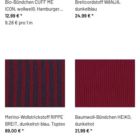
Bio-Bündchen CUFF ME
Breitcordstoff WANJA,
ICON, wollweiß, Hamburger
dunkelblau
Liebe
12,99 €
*
24,99 €
*
9,28 € pro 1 m
Merino-Wollstrickstoff RIPPE
Baumwoll-Bündchen HEIKO,
BREIT, dunkelrot-blau, Toptex
dunkelrot
89,00 €
*
21,99 €
*