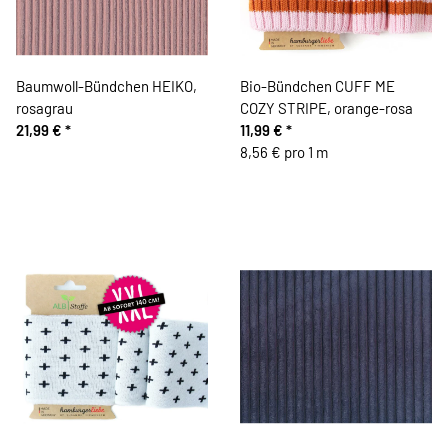
Baumwoll-Bündchen HEIKO,
Bio-Bündchen CUFF ME
rosagrau
COZY STRIPE, orange-rosa
21,99 €
*
11,99 €
*
8,56 € pro 1 m