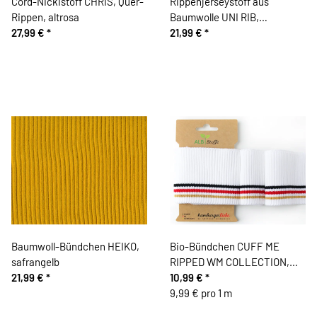
Cord-Nickistoff CHRIS, Quer-
Rippenjerseystoff aus
Rippen, altrosa
Baumwolle UNI RIB,
27,99 €
*
dunkelgrau
21,99 €
*
Baumwoll-Bündchen HEIKO,
Bio-Bündchen CUFF ME
safrangelb
RIPPED WM COLLECTION,
21,99 €
*
weiß
10,99 €
*
9,99 € pro 1 m