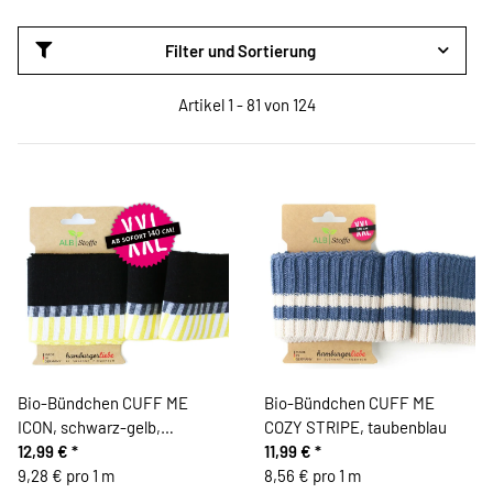
Filter und Sortierung
Artikel 1 - 81 von 124
Bio-Bündchen CUFF ME
Bio-Bündchen CUFF ME
ICON, schwarz-gelb,
COZY STRIPE, taubenblau
Hamburger Liebe
12,99 €
*
11,99 €
*
9,28 € pro 1 m
8,56 € pro 1 m