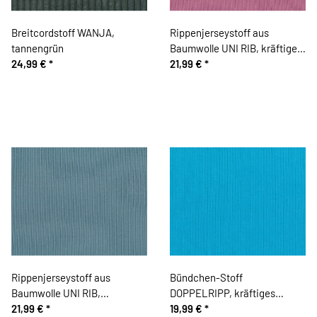
Breitcordstoff WANJA,
Rippenjerseystoff aus
tannengrün
Baumwolle UNI RIB, kräftiges
24,99 €
*
rosa
21,99 €
*
Rippenjerseystoff aus
Bündchen-Stoff
Baumwolle UNI RIB,
DOPPELRIPP, kräftiges
türkisgrau
21,99 €
*
türkis, Hilco
19,99 €
*