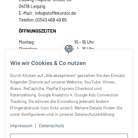
04178 Leipzig
E-Mail: info@stoffekontor.de
Telefon: (0341) 468 49 65
ÖFFNUNGSZEITEN
Montag:
10 - 16 Uhr
Dienstag:
10 - 16 Uhr
Mittwoch:
10 - 18 Uhr
Donnerstag:
10 - 18 Uhr
Wie wir Cookies & Co nutzen
Freitag:
10 - 18 Uhr
Durch Klicken auf „Alle akzeptieren“ gestatten Sie den Einsatz
Samstag:
10 - 14 Uhr
folgender Dienste auf unserer Website: YouTube, Vimeo,
Unser Service
Brevo, ReCaptcha, PayPal Express Checkout und
Ratenzahlung, Google Analytics 4, Google Ads Conversion
Tracking. Sie können die Einstellung jederzeit ändern
Rechtliches
(Fingerabdruck-Icon links unten). Weitere Details finden Sie
unter
Konfigurieren
und in unserer
Datenschutzerklärung
.
Impressum
|
Datenschutz