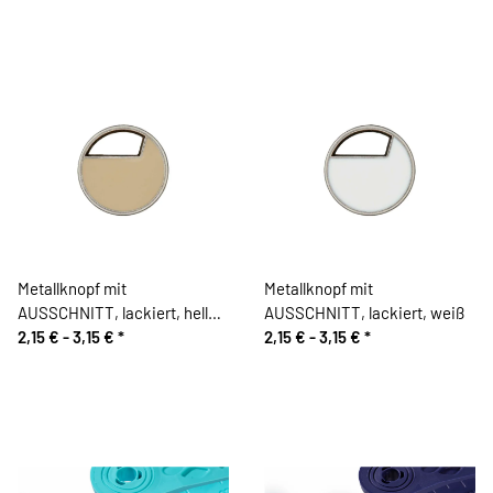
Metallknopf mit
Metallknopf mit
AUSSCHNITT, lackiert, helles
AUSSCHNITT, lackiert, weiß
beige
2,15 € -
3,15 €
*
2,15 € -
3,15 €
*