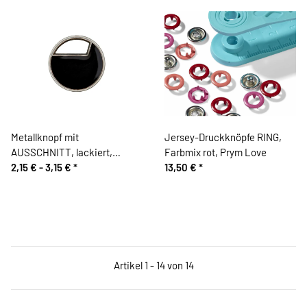
Metallknopf mit
Jersey-Druckknöpfe RING,
AUSSCHNITT, lackiert,
Farbmix rot, Prym Love
schwarz
2,15 € -
3,15 €
*
13,50 €
*
Artikel 1 - 14 von 14