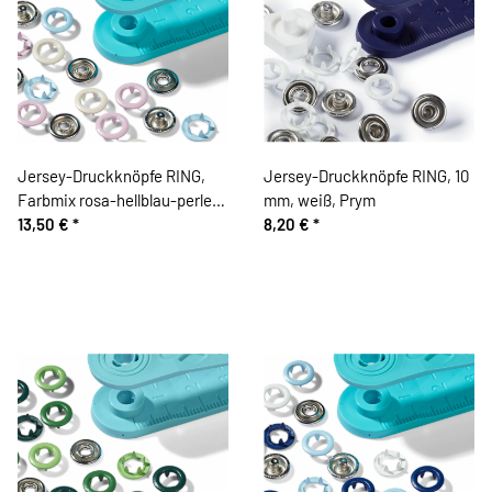
Jersey-Druckknöpfe RING,
Jersey-Druckknöpfe RING, 10
Farbmix rosa-hellblau-perle,
mm, weiß, Prym
Prym Love
13,50 €
*
8,20 €
*