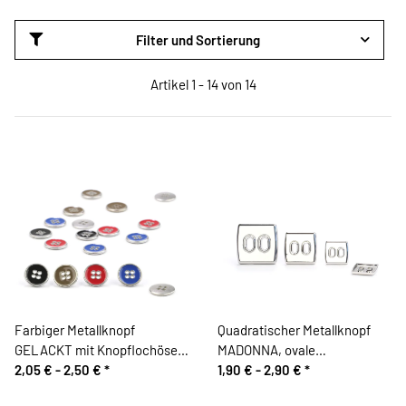
Filter und Sortierung
Artikel 1 - 14 von 14
Farbiger Metallknopf
Quadratischer Metallknopf
GELACKT mit Knopflochösen,
MADONNA, ovale
Union Knopf
2,05 € -
2,50 €
*
Knopflöcher, 3 Größen, silber
1,90 € -
2,90 €
*