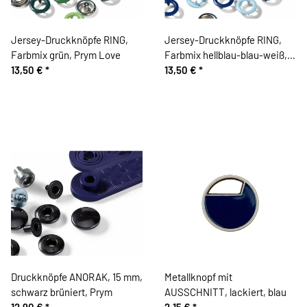
Jersey-Druckknöpfe RING,
Jersey-Druckknöpfe RING,
Farbmix grün, Prym Love
Farbmix hellblau-blau-weiß,
13,50 €
*
Prym Love
13,50 €
*
Druckknöpfe ANORAK, 15 mm,
Metallknopf mit
schwarz brüniert, Prym
AUSSCHNITT, lackiert, blau
12,90 €
*
2,15 €
*