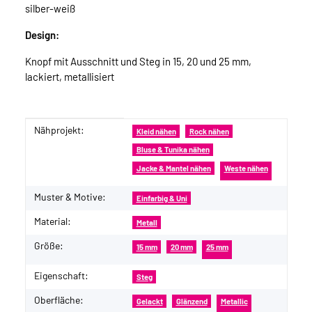
silber-weiß
Design:
Knopf mit Ausschnitt und Steg in 15, 20 und 25 mm,
lackiert, metallisiert
Nähprojekt:
Produkteigenschaft
Wert
Kleid nähen
Rock nähen
Bluse & Tunika nähen
Jacke & Mantel nähen
Weste nähen
Muster & Motive:
Einfarbig & Uni
Material:
Metall
Größe:
15 mm
20 mm
25 mm
Eigenschaft:
Steg
Oberfläche:
Gelackt
Glänzend
Metallic