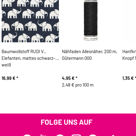
Baumwollstoff RUDI V.,
Nähfaden Allesnäher, 200 m,
Hanfkn
Elefanten, mattes schwarz-
Gütermann 000
Knopf 
weiß
16,99 €
*
4,95 €
*
1,35 €
2,48 € pro 100 m
FOLGE UNS AUF