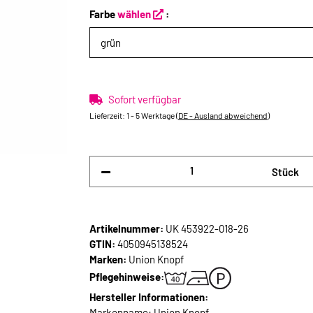
Farbe
wählen
:
grün
Sofort verfügbar
Lieferzeit:
1 - 5 Werktage
(DE - Ausland abweichend)
Stück
Artikelnummer:
UK 453922-018-26
GTIN:
4050945138524
Marken:
Union Knopf
Pflegehinweise:
Hersteller Informationen:
Markenname: Union Knopf