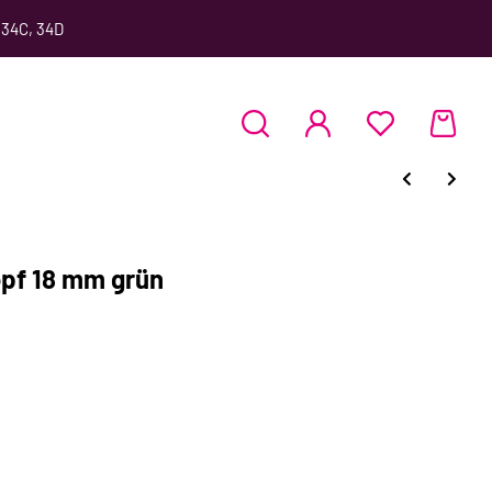
 34C, 34D
opf 18 mm grün