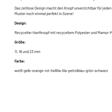
Das zeitlose Design macht den Knopf unverzichtbar für jed
Muster noch einmal perfekt in Szene!
Design:
Recycelter Hanfknopf mit recyceltem Polyester und Mamor-M
Größe:
11, 18 und 23 mm
Farbe:
weiß-gelb-orange-rot-helllila-lila-petrolblau-grün-schwarz