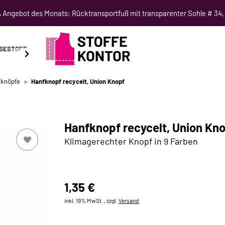
Angebot des Monats: Rücktransportfuß mit transparenter Sohle # 34,
SESTOFF
SCHNITTMUSTER
NÄHKURSE
SALE
fknöpfe
Hanfknopf recycelt, Union Knopf
Hanfknopf recycelt, Union Kn
Klimagerechter Knopf in 9 Farben
1,35 €
inkl. 19% MwSt. , zzgl.
Versand