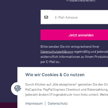
Jetzt anmelden
Bitte senden Sie mir entsprechend Ihrer
Datenschutzerklärung
regelmäßig und jederzei
widerruflich Informationen zu Ihrem Produkt
per E-Mail zu.
Wie wir Cookies & Co nutzen
Durch Klicken auf „Alle akzeptieren“ gestatten Sie den 
Vertrag widerrufen
ReCaptcha, PayPal Express Checkout und Ratenzahlung, G
jederzeit ändern (Fingerabdruck-Icon links unten). Weite
Impressum
|
Datenschutz