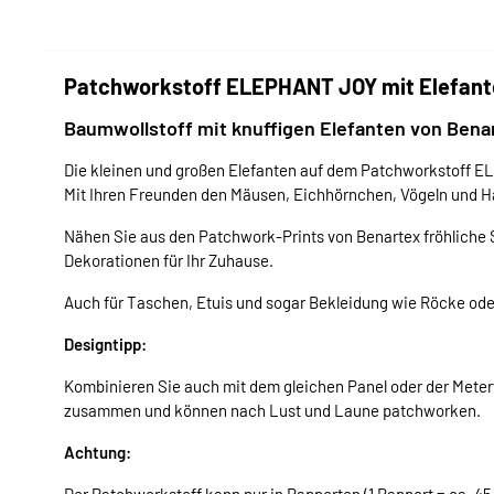
Patchworkstoff ELEPHANT JOY mit Elefante
Baumwollstoff mit knuffigen Elefanten von Bena
Die kleinen und großen Elefanten auf dem Patchworkstoff EL
Mit Ihren Freunden den Mäusen, Eichhörnchen, Vögeln und H
Nähen Sie aus den Patchwork-Prints von Benartex fröhliche 
Dekorationen für Ihr Zuhause.
Auch für Taschen, Etuis und sogar Bekleidung wie Röcke oder
Designtipp:
Kombinieren Sie auch mit dem gleichen Panel oder der Meterw
zusammen und können nach Lust und Laune patchworken.
Achtung:
Der Patchworkstoff kann nur in Rapporten (1 Rapport = ca. 45