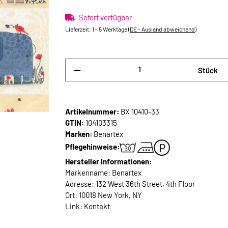
Sofort verfügbar
Lieferzeit:
1 - 5 Werktage
(DE - Ausland abweichend)
Stück
Artikelnummer:
BX 10410-33
GTIN:
104103315
Marken:
Benartex
Pflegehinweise:
Hersteller Informationen:
Markenname: Benartex
Adresse: 132 West 36th Street, 4th Floor
Ort: 10018 New York, NY
Link:
Kontakt