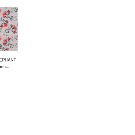
LEPHANT
men,