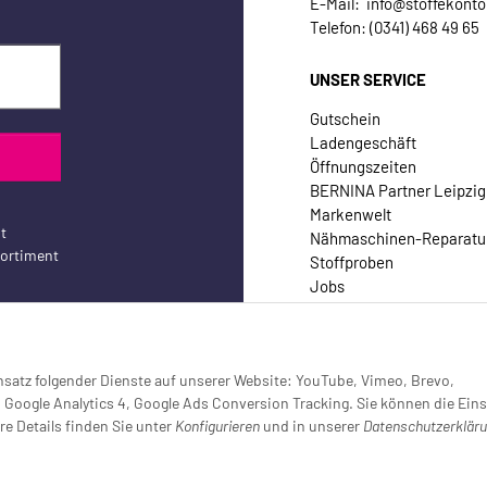
E-Mail: info@stoffekonto
Telefon: (0341) 468 49 65
UNSER SERVICE
Gutschein
Ladengeschäft
Öffnungszeiten
BERNINA Partner Leipzig
Markenwelt
t
Nähmaschinen-Reparatu
sortiment
Stoffproben
Jobs
Kontakt
Einsatz folgender Dienste auf unserer Website: YouTube, Vimeo, Brevo,
oogle Analytics 4, Google Ads Conversion Tracking. Sie können die Eins
re Details finden Sie unter
Konfigurieren
und in unserer
Datenschutzerklär