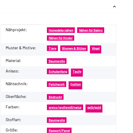
Nähprojekt:
Produkteigenschaft
Wert
Homedeko nähen
Nähen für Babys
Nähen für Kinder
Muster & Motive:
Tiere
Blumen & Blüten
Vögel
Material:
Baumwolle
Anlass:
Schulanfang
Taufe
Nähtechnik:
Patchwork
Quilten
Oberfläche:
Bedruckt
Farben:
weiss/wollweiß/natur
gelb/gold
Stoffart:
Baumwolle
Größe:
Rapport/Panel