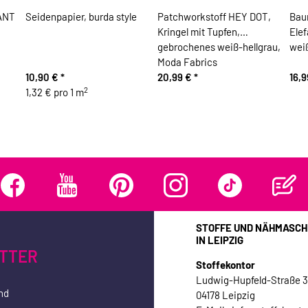
ANT
Seidenpapier, burda style
Patchworkstoff HEY DOT,
Baum
Kringel mit Tupfen,
Ele
gebrochenes weiß-hellgrau,
wei
Moda Fabrics
10,90 €
*
20,99 €
*
16,
2
1,32 € pro 1 m
STOFFE UND NÄHMASCH
IN LEIPZIG
TTER
Stoffekontor
Ludwig-Hupfeld-Straße 
nd
04178 Leipzig