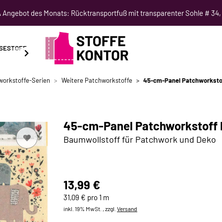
Angebot des Monats: Rücktransportfuß mit transparenter Sohle # 34,
SESTOFF
SCHNITTMUSTER
NÄHKURSE
SALE
workstoffe-Serien
Weitere Patchworkstoffe
45-cm-Panel Patchworksto
45-cm-Panel Patchworkstoff 
Baumwollstoff für Patchwork und Deko
13,99 €
31,09 € pro 1 m
inkl. 19% MwSt. , zzgl.
Versand