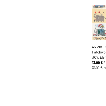
45-cm-P
Patchwo
JOY, Elef
13,99 €
*
31,09 € p