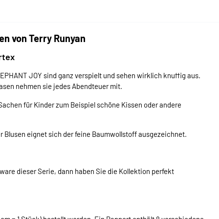
n von Terry Runyan
rtex
EPHANT JOY sind ganz verspielt und sehen wirklich knuffig aus.
asen nehmen sie jedes Abendteuer mit.
Sachen für Kinder zum Beispiel schöne Kissen oder andere
 Blusen eignet sich der feine Baumwollstoff ausgezeichnet.
are dieser Serie, dann haben Sie die Kollektion perfekt
 cm = 1 Stück) bestellt werden. Ein Rapport enthält 8 verschiedene