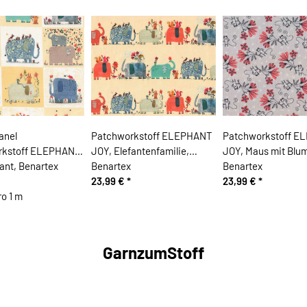
anel
Patchworkstoff ELEPHANT
Patchworkstoff E
rkstoff ELEPHANT
JOY, Elefantenfamilie,
JOY, Maus mit Blu
ant, Benartex
Benartex
Benartex
23,99 €
*
23,99 €
*
ro 1 m
GarnzumStoff