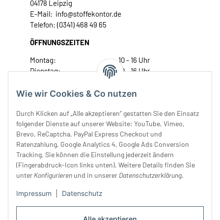
04178 Leipzig
E-Mail: info@stoffekontor.de
Telefon: (0341) 468 49 65
ÖFFNUNGSZEITEN
Montag:
10 - 16 Uhr
Dienstag:
10 - 16 Uhr
Mittwoch:
10 - 18 Uhr
Donnerstag:
10 - 18 Uhr
Wie wir Cookies & Co nutzen
Freitag:
10 - 18 Uhr
Durch Klicken auf „Alle akzeptieren“ gestatten Sie den Einsatz
Samstag:
10 - 14 Uhr
folgender Dienste auf unserer Website: YouTube, Vimeo,
Unser Service
Brevo, ReCaptcha, PayPal Express Checkout und
Ratenzahlung, Google Analytics 4, Google Ads Conversion
Tracking. Sie können die Einstellung jederzeit ändern
Rechtliches
(Fingerabdruck-Icon links unten). Weitere Details finden Sie
unter
Konfigurieren
und in unserer
Datenschutzerklärung
.
Impressum
|
Datenschutz
Alle akzeptieren