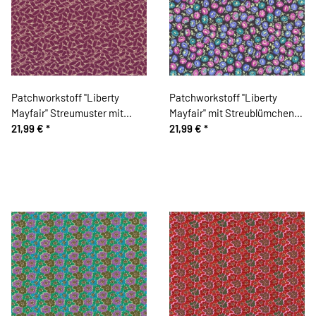
Patchworkstoff "Liberty
Patchworkstoff "Liberty
Mayfair" Streumuster mit
Mayfair" mit Streublümchen,
kleinen Ovalen, helles
21,99 €
*
gedecktes pink-anthrazit
21,99 €
*
aubergine