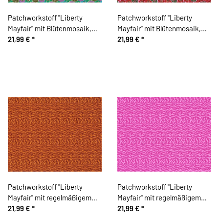
Patchworkstoff "Liberty
Patchworkstoff "Liberty
Mayfair" mit Blütenmosaik,
Mayfair" mit Blütenmosaik,
blaugrün-olive
21,99 €
*
rot-grün
21,99 €
*
Patchworkstoff "Liberty
Patchworkstoff "Liberty
Mayfair" mit regelmäßigem
Mayfair" mit regelmäßigem
Korallenmuster, dunkles
21,99 €
*
Korallenmuster, pink
21,99 €
*
orange