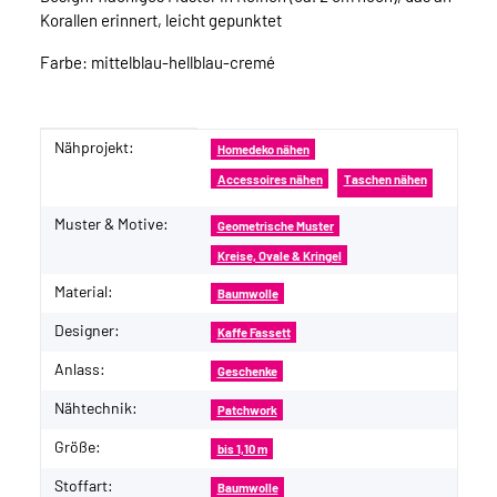
Korallen erinnert, leicht gepunktet
Farbe: mittelblau-hellblau-cremé
Nähprojekt:
Produkteigenschaft
Wert
Homedeko nähen
Accessoires nähen
Taschen nähen
Muster & Motive:
Geometrische Muster
Kreise, Ovale & Kringel
Material:
Baumwolle
Designer:
Kaffe Fassett
Anlass:
Geschenke
Nähtechnik:
Patchwork
Größe:
bis 1,10 m
Stoffart:
Baumwolle