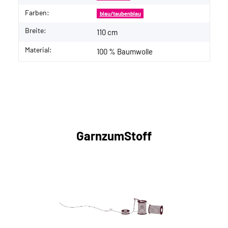
Farben:
blau/taubenblau
Breite:
110 cm
Material:
100 % Baumwolle
GarnzumStoff