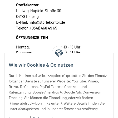
Stoffekontor
Ludwig-Hupfeld-Straße 30
04178 Leipzig
E-Mail: info@stoffekontor.de
Telefon: (0341) 468 49 65
ÖFFNUNGSZEITEN
Montag:
10 - 16 Uhr
Dienstag:
10 - 16 Uhr
Mittwoch:
10 - 18 Uhr
Donnerstag:
10 - 18 Uhr
Wie wir Cookies & Co nutzen
Freitag:
10 - 18 Uhr
Durch Klicken auf „Alle akzeptieren“ gestatten Sie den Einsatz
Samstag:
10 - 14 Uhr
folgender Dienste auf unserer Website: YouTube, Vimeo,
Unser Service
Brevo, ReCaptcha, PayPal Express Checkout und
Ratenzahlung, Google Analytics 4, Google Ads Conversion
Tracking. Sie können die Einstellung jederzeit ändern
Rechtliches
(Fingerabdruck-Icon links unten). Weitere Details finden Sie
unter
Konfigurieren
und in unserer
Datenschutzerklärung
.