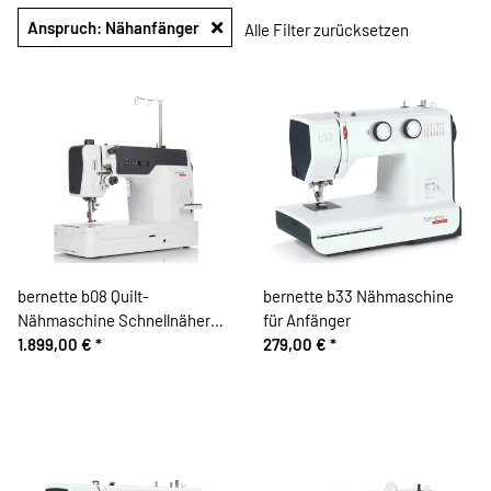
Anspruch: Nähanfänger
Alle Filter zurücksetzen
bernette b08 Quilt-
bernette b33 Nähmaschine
Nähmaschine Schnellnäher
für Anfänger
Straight Stitch
1.899,00 €
*
279,00 €
*