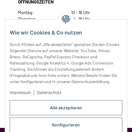
ÖFFNUNGSZEITEN
Montag:
10 - 16 Uhr
Dienstag:
10 - 16 Uhr
Mittwoch:
10 - 18 Uhr
Donnerstag:
10 - 18 Uhr
Wie wir Cookies & Co nutzen
Freitag:
10 - 18 Uhr
Durch Klicken auf „Alle akzeptieren“ gestatten Sie den Einsatz
Samstag:
10 - 14 Uhr
folgender Dienste auf unserer Website: YouTube, Vimeo,
Unser Service
Brevo, ReCaptcha, PayPal Express Checkout und
Ratenzahlung, Google Analytics 4, Google Ads Conversion
Tracking. Sie können die Einstellung jederzeit ändern
Rechtliches
(Fingerabdruck-Icon links unten). Weitere Details finden Sie
unter
Konfigurieren
und in unserer
Datenschutzerklärung
.
Impressum
|
Datenschutz
Alle akzeptieren
Konfigurieren