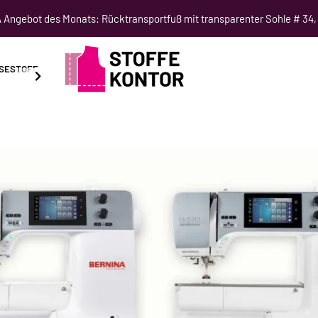
Angebot des Monats: Rücktransportfuß mit transparenter Sohle # 34,
SESTOFF
SCHNITTMUSTER
NÄHKURSE
SALE