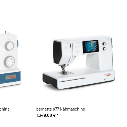
chine
bernette b77 Nähmaschine
1.349,00 €
*