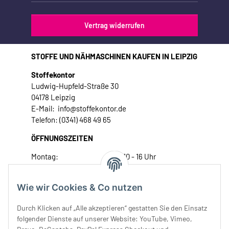
Vertrag widerrufen
STOFFE UND NÄHMASCHINEN KAUFEN IN LEIPZIG
Stoffekontor
Ludwig-Hupfeld-Straße 30
04178 Leipzig
E-Mail: info@stoffekontor.de
Telefon: (0341) 468 49 65
ÖFFNUNGSZEITEN
Montag:
10 - 16 Uhr
Dienstag:
10 - 16 Uhr
Mittwoch:
10 - 18 Uhr
Wie wir Cookies & Co nutzen
Donnerstag:
10 - 18 Uhr
Freitag:
10 - 18 Uhr
Durch Klicken auf „Alle akzeptieren“ gestatten Sie den Einsatz
Samstag:
10 - 14 Uhr
folgender Dienste auf unserer Website: YouTube, Vimeo,