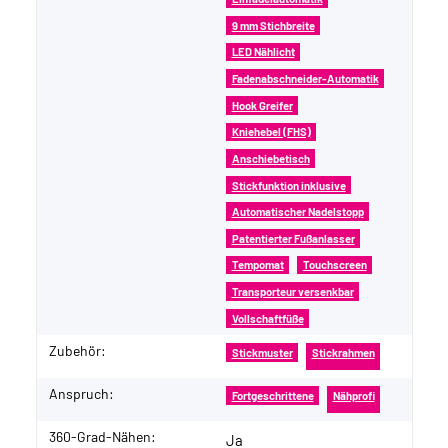
9 mm Stichbreite
LED Nählicht
Fadenabschneider-Automatik
Hook Greifer
Kniehebel (FHS)
Anschiebetisch
Stickfunktion inklusive
Automatischer Nadelstopp
Patentierter Fußanlasser
Tempomat
Touchscreen
Transporteur versenkbar
Vollschaftfüße
Zubehör:
Stickmuster
Stickrahmen
Anspruch:
Fortgeschrittene
Nähprofi
360-Grad-Nähen:
Ja