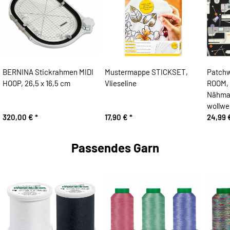
BERNINA Stickrahmen MIDI
Mustermappe STICKSET,
Patchw
HOOP, 26,5 x 16,5 cm
Vlieseline
ROOM, 
Nähmas
wollwe
320,00 €
*
17,90 €
*
24,99
Passendes Garn