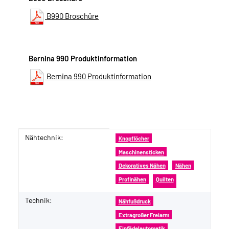
B990 Broschüre
Bernina 990 Produktinformation
Bernina 990 Produktinformation
Nähtechnik:
Produkteigenschaft
Wert
Knopflöcher
Maschinensticken
Dekoratives Nähen
Nähen
Profinähen
Quilten
Technik:
Nähfußdruck
Extragroßer Freiarm
Einfädelautomatik