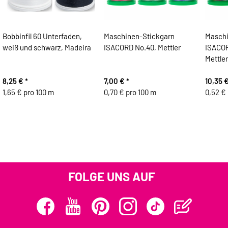
Bobbinfil 60 Unterfaden,
Maschinen-Stickgarn
Maschi
weiß und schwarz, Madeira
ISACORD No.40, Mettler
ISACOR
Mettler
8,25 €
*
7,00 €
*
10,35 
1,65 € pro 100 m
0,70 € pro 100 m
0,52 €
FOLGE UNS AUF