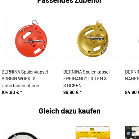
BERNINA Spulenkapsel
BERNINA Spulenkapsel
BERNIN
BOBBIN WORK für
FREIHANDQUILTEN &
NÄHEN
Unterfadennäherei
STICKEN
104,90 €
*
96,90 €
*
94,90
Gleich dazu kaufen