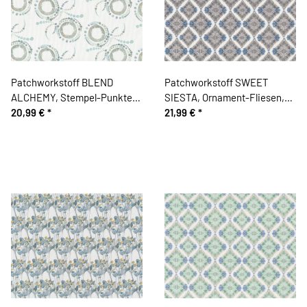
Patchworkstoff BLEND
Patchworkstoff SWEET
ALCHEMY, Stempel-Punkte-
SIESTA, Ornament-Fliesen,
Kreise, helles türkis
20,99 €
*
natur dunkel-taubenblau
21,99 €
*