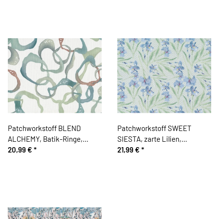
Patchworkstoff BLEND
Patchworkstoff SWEET
ALCHEMY, Batik-Ringe,
SIESTA, zarte Lilien,
helles schilfgrün
20,99 €
*
schilfgrün-taubenblau
21,99 €
*