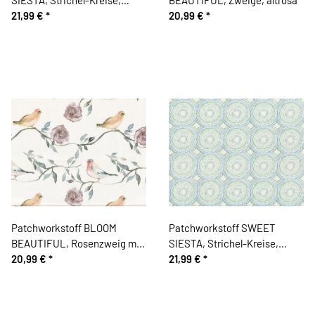
hellgrau
21,99 €
*
20,99 €
*
Patchworkstoff BLOOM
Patchworkstoff SWEET
BEAUTIFUL, Rosenzweig mit
SIESTA, Strichel-Kreise,
Vogel
20,99 €
*
schilfgrün
21,99 €
*