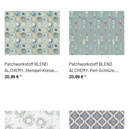
Patchworkstoff BLEND
Patchworkstoff BLEND
ALCHEMY, Stempel-Kreise,
ALCHEMY, Perl-Schnüre,
gedecktes türkisgrün
20,99 €
*
helles türkis
20,99 €
*