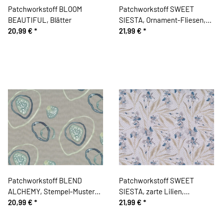
Patchworkstoff BLOOM
Patchworkstoff SWEET
BEAUTIFUL, Blätter
SIESTA, Ornament-Fliesen,
20,99 €
*
schilfgrün-taubenblau
21,99 €
*
Patchworkstoff BLEND
Patchworkstoff SWEET
ALCHEMY, Stempel-Muster-
SIESTA, zarte Lilien,
Ringe, natur dunkel
20,99 €
*
blaugrau-beige
21,99 €
*