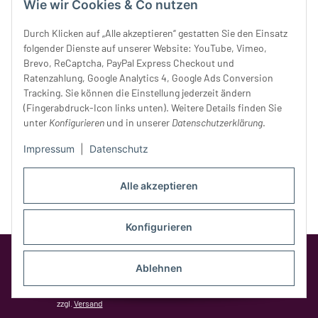
Donnerstag:
10 - 18 Uhr
Wie wir Cookies & Co nutzen
Freitag:
10 - 18 Uhr
Durch Klicken auf „Alle akzeptieren“ gestatten Sie den Einsatz
Samstag:
10 - 14 Uhr
folgender Dienste auf unserer Website: YouTube, Vimeo,
Unser Service
Brevo, ReCaptcha, PayPal Express Checkout und
Ratenzahlung, Google Analytics 4, Google Ads Conversion
Tracking. Sie können die Einstellung jederzeit ändern
Rechtliches
(Fingerabdruck-Icon links unten). Weitere Details finden Sie
unter
Konfigurieren
und in unserer
Datenschutzerklärung
.
Impressum
|
Datenschutz
Alle akzeptieren
Konfigurieren
Google Analytics deaktivieren
Status:
Opt-Out-Cookie ist nicht gesetzt
Ablehnen
(Tracking aktiv)
* Alle Preise inkl. gesetzlicher MwSt.,
zzgl.
Versand