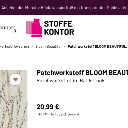
Angebot des Monats: Rücktransportfuß mit transparenter Sohle # 34,
SESTOFF
SCHNITTMUSTER
NÄHKURSE
SALE
workstoffe-Serien
Bloom Beautiful
Patchworkstoff BLOOM BEAUTIFUL, Z
Patchworkstoff BLOOM BEAUTI
Patchworkstoff im Batik-Look
20,99 €
inkl. 19% MwSt. , zzgl.
Versand