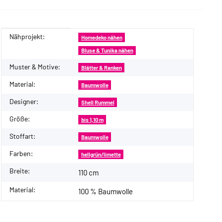
Nähprojekt:
Produkteigenschaft
Wert
Homedeko nähen
Bluse & Tunika nähen
Muster & Motive:
Blätter & Ranken
Material:
Baumwolle
Designer:
Shell Rummel
Größe:
bis 1,10 m
Stoffart:
Baumwolle
Farben:
hellgrün/limette
Breite:
110 cm
Material:
100 % Baumwolle