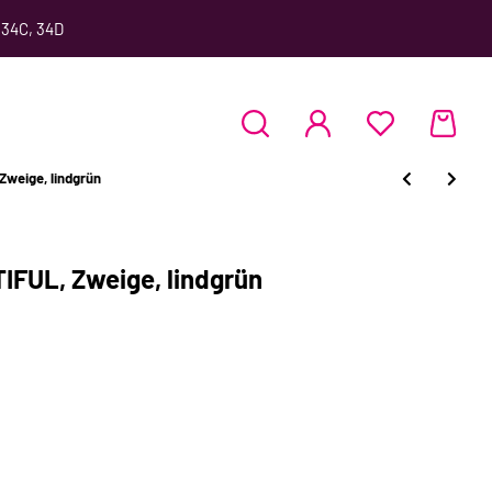
 34C, 34D
weige, lindgrün
FUL, Zweige, lindgrün