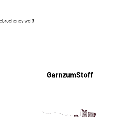
gebrochenes weiß
GarnzumStoff