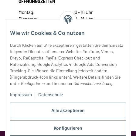
ÖFFNUNGSZEITEN
Montag:
10 - 16 Uhr
Dienstag:
10 - 16 Uhr
Mittwoch:
10 - 18 Uhr
Donnerstag:
10 - 18 Uhr
Wie wir Cookies & Co nutzen
Freitag:
10 - 18 Uhr
Durch Klicken auf „Alle akzeptieren“ gestatten Sie den Einsatz
Samstag:
10 - 14 Uhr
folgender Dienste auf unserer Website: YouTube, Vimeo,
Unser Service
Brevo, ReCaptcha, PayPal Express Checkout und
Ratenzahlung, Google Analytics 4, Google Ads Conversion
Tracking. Sie können die Einstellung jederzeit ändern
Rechtliches
(Fingerabdruck-Icon links unten). Weitere Details finden Sie
unter
Konfigurieren
und in unserer
Datenschutzerklärung
.
Impressum
|
Datenschutz
Alle akzeptieren
Konfigurieren