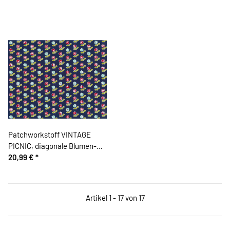
Patchworkstoff VINTAGE
PICNIC, diagonale Blumen-
Streifen, gedecktes
20,99 €
*
dunkelblau-rot, Moda Fabrics
Artikel 1 - 17 von 17