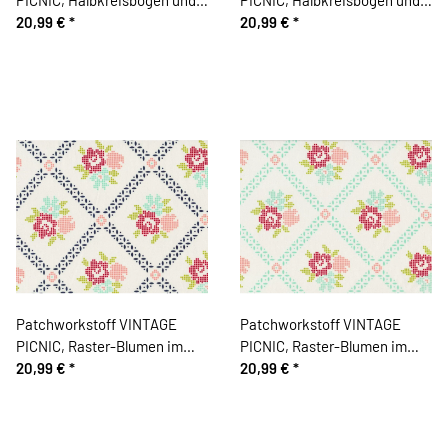
Kugel-Kirschen, rot-helles
20,99 €
*
Kugel-Kirschen, gedecktes
20,99 €
*
lachsrot, Moda Fabrics
dunkelblau-limette, Moda
Fabrics
Patchworkstoff VINTAGE
Patchworkstoff VINTAGE
PICNIC, Raster-Blumen im
PICNIC, Raster-Blumen im
Rautengitter, wollweiß-
20,99 €
*
Rautengitter, wollweiß-
20,99 €
*
marineblau, Moda Fabrics
mintgrün, Moda Fabrics