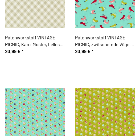
Patchworkstoff VINTAGE
Patchworkstoff VINTAGE
PICNIC, Karo-Muster, helles
PICNIC, zwitschernde Vögel,
schilfgrün, Moda Fabrics
20,99 €
*
mintgrün-limette, Moda
20,99 €
*
Fabrics