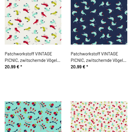
Patchworkstoff VINTAGE
Patchworkstoff VINTAGE
PICNIC, zwitschernde Vögel,
PICNIC, zwitschernde Vögel,
wollweiß-rot-limette, Moda
20,99 €
*
gedecktes dunkelblau-helles
20,99 €
*
Fabrics
mintgrün, Moda Fabrics