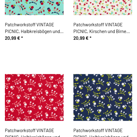
Patchworkstoff VINTAGE
Patchworkstoff VINTAGE
PICNIC, Halbkreisbögen und
PICNIC, Kirschen und Birnen,
Kugel-Kirschen, mintgrün-rot,
20,99 €
*
wollweiß-rot, Moda Fabrics
20,99 €
*
Moda Fabrics
Patchworkstoff VINTAGE
Patchworkstoff VINTAGE
PICNIC, Halbkreisbögen und
PICNIC, Halbkreisbögen und