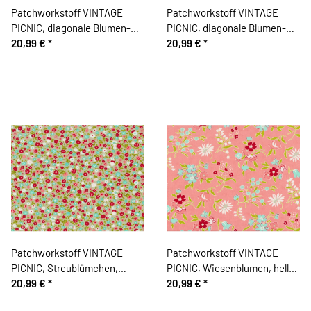
Patchworkstoff VINTAGE
Patchworkstoff VINTAGE
PICNIC, diagonale Blumen-
PICNIC, diagonale Blumen-
Streifen, mintgrün-limette,
20,99 €
*
Streifen, limette-helles
20,99 €
*
Moda Fabrics
mintgrün, Moda Fabrics
Patchworkstoff VINTAGE
Patchworkstoff VINTAGE
PICNIC, Streublümchen,
PICNIC, Wiesenblumen, helles
helles schilfgrün-rot, Moda
20,99 €
*
lachsrot, Moda Fabrics
20,99 €
*
Fabrics