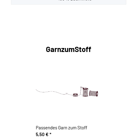
GarnzumStoff
Passendes Garn zum Stoff
5,50 €
*