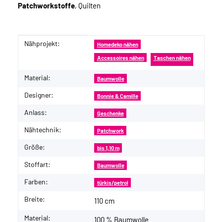
Patchworkstoffe
, Quilten
Nähprojekt:
Produkteigenschaft
Wert
Homedeko nähen
Accessoires nähen
Taschen nähen
Material:
Baumwolle
Designer:
Bonnie & Camille
Anlass:
Geschenke
Nähtechnik:
Patchwork
Größe:
bis 1,10 m
Stoffart:
Baumwolle
Farben:
türkis/petrol
Breite:
110 cm
Material:
100 % Baumwolle