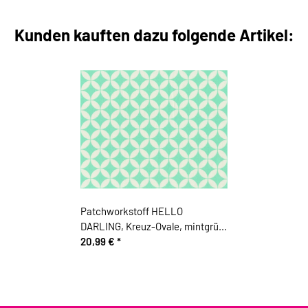
Kunden kauften dazu folgende Artikel:
Patchworkstoff HELLO
DARLING, Kreuz-Ovale, mintgrün,
Moda Fabrics
20,99 €
*