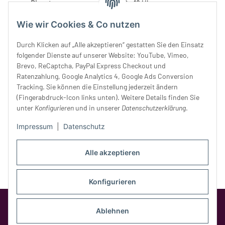
Dienstag:
10 - 16 Uhr
Mittwoch:
10 - 18 Uhr
Wie wir Cookies & Co nutzen
Donnerstag:
10 - 18 Uhr
Freitag:
10 - 18 Uhr
Durch Klicken auf „Alle akzeptieren“ gestatten Sie den Einsatz
Samstag:
10 - 14 Uhr
folgender Dienste auf unserer Website: YouTube, Vimeo,
Brevo, ReCaptcha, PayPal Express Checkout und
Unser Service
Ratenzahlung, Google Analytics 4, Google Ads Conversion
Tracking. Sie können die Einstellung jederzeit ändern
Rechtliches
(Fingerabdruck-Icon links unten). Weitere Details finden Sie
unter
Konfigurieren
und in unserer
Datenschutzerklärung
.
Impressum
|
Datenschutz
Alle akzeptieren
Konfigurieren
Google Analytics deaktivieren
Status:
Ablehnen
Opt-Out-Cookie ist nicht gesetzt
(Tracking aktiv)