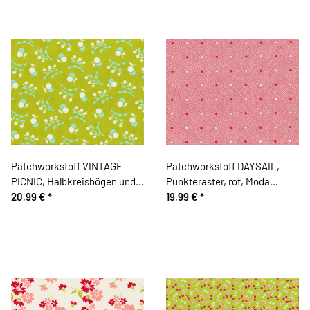
Patchworkstoff VINTAGE
Patchworkstoff DAYSAIL,
PICNIC, Halbkreisbögen und
Punkteraster, rot, Moda
Kugel-Kirschen, limette-
20,99 €
*
Fabrics
19,99 €
*
mintgrün, Moda Fabrics