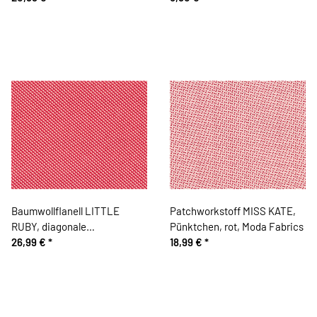
Fabrics
mintgrün, Moda Fabrics
Baumwollflanell LITTLE
Patchworkstoff MISS KATE,
RUBY, diagonale
Pünktchen, rot, Moda Fabrics
Wellenstreifen, rot-
26,99 €
*
18,99 €
*
gebrochenes weiß, Moda
Fabrics