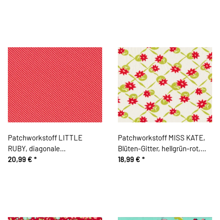
Patchworkstoff LITTLE
Patchworkstoff MISS KATE,
RUBY, diagonale
Blüten-Gitter, hellgrün-rot,
Wellenstreifen, lachsrosa-rot,
20,99 €
*
Moda Fabrics
18,99 €
*
Moda Fabrics