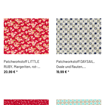
Patchworkstoff LITTLE
Patchworkstoff DAYSAIL,
RUBY, Margeriten, rot-
Ovale und Rauten,
lachsrosa, Moda Fabrics
20,99 €
*
dunkelblau-natur, Moda
19,99 €
*
Fabrics