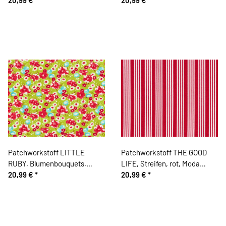
marineblau, Moda Fabrics
Patchworkstoff LITTLE
Patchworkstoff THE GOOD
RUBY, Blumenbouquets,
LIFE, Streifen, rot, Moda
limette-rot, Moda Fabrics
20,99 €
*
Fabrics
20,99 €
*