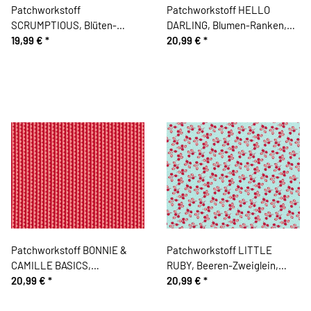
Patchworkstoff
Patchworkstoff HELLO
SCRUMPTIOUS, Blüten-
DARLING, Blumen-Ranken,
Kreise, rot-mintgrün, Moda
19,99 €
*
mintgrün-rot, Moda Fabrics
20,99 €
*
Fabrics
Patchworkstoff BONNIE &
Patchworkstoff LITTLE
CAMILLE BASICS,
RUBY, Beeren-Zweiglein,
Wellenstreifen, lachsrosa-rot,
20,99 €
*
helles türkis-rot, Moda
20,99 €
*
Moda Fabrics
Fabrics