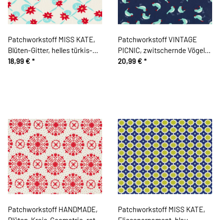
Patchworkstoff MISS KATE,
Patchworkstoff VINTAGE
Blüten-Gitter, helles türkis-
PICNIC, zwitschernde Vögel,
rot, Moda Fabrics
18,99 €
*
gedecktes dunkelblau-helles
20,99 €
*
mintgrün, Moda Fabrics
Patchworkstoff HANDMADE,
Patchworkstoff MISS KATE,
Blüten-Kreis-Geometrie, rot-
Fliesenornament, blau-