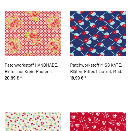
Patchworkstoff HANDMADE,
Patchworkstoff MISS KATE,
Blüten auf Kreis-Rauten-
Blüten-Gitter, blau-rot, Moda
Grund, rot-lachsrosa, Moda
20,99 €
*
Fabrics
18,99 €
*
Fabrics