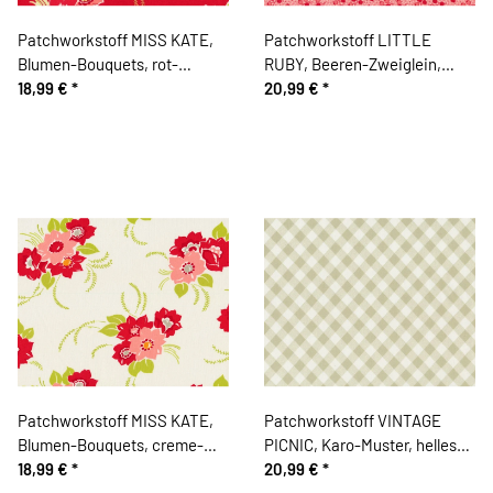
Patchworkstoff MISS KATE,
Patchworkstoff LITTLE
Blumen-Bouquets, rot-
RUBY, Beeren-Zweiglein,
hellgrün, Moda Fabrics
18,99 €
*
lachsrosa-rot, Moda Fabrics
20,99 €
*
Patchworkstoff MISS KATE,
Patchworkstoff VINTAGE
Blumen-Bouquets, creme-
PICNIC, Karo-Muster, helles
lachsrosa, Moda Fabrics
18,99 €
*
schilfgrün, Moda Fabrics
20,99 €
*