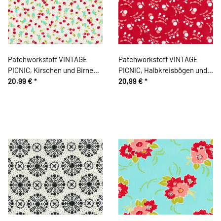
Patchworkstoff VINTAGE
Patchworkstoff VINTAGE
PICNIC, Kirschen und Birnen,
PICNIC, Halbkreisbögen und
wollweiß-rot, Moda Fabrics
20,99 €
*
Kugel-Kirschen, rot-helles
20,99 €
*
lachsrot, Moda Fabrics