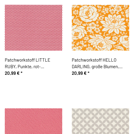
Patchworkstoff LITTLE
Patchworkstoff HELLO
RUBY, Punkte, rot-
DARLING, große Blumen,
gebrochenes weiß, Moda
20,99 €
*
orange, Moda Fabrics
20,99 €
*
Fabrics