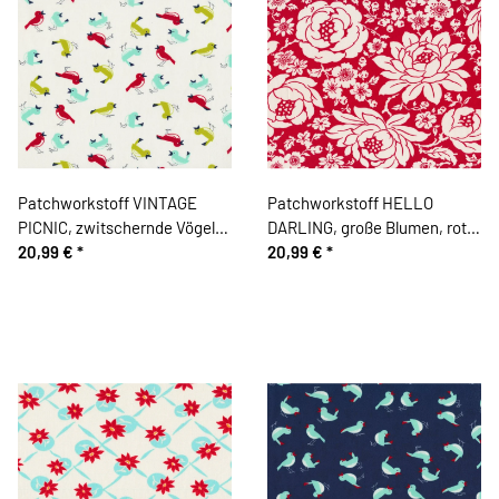
Patchworkstoff VINTAGE
Patchworkstoff HELLO
PICNIC, zwitschernde Vögel,
DARLING, große Blumen, rot,
wollweiß-rot-limette, Moda
20,99 €
*
Moda Fabrics
20,99 €
*
Fabrics