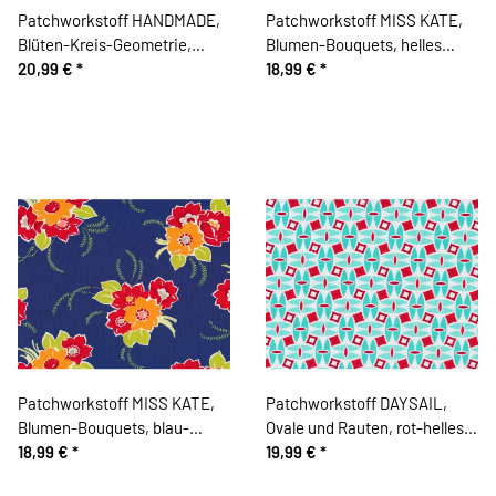
Patchworkstoff HANDMADE,
Patchworkstoff MISS KATE,
Blüten-Kreis-Geometrie,
Blumen-Bouquets, helles
schwarz-gebrochenes weiß,
20,99 €
*
türkis-rot, Moda Fabrics
18,99 €
*
Moda Fabrics
Patchworkstoff MISS KATE,
Patchworkstoff DAYSAIL,
Blumen-Bouquets, blau-
Ovale und Rauten, rot-helles
orange, Moda Fabrics
18,99 €
*
türkis, Moda Fabrics
19,99 €
*