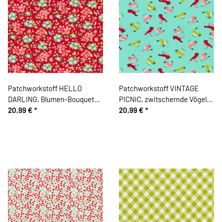
Patchworkstoff HELLO
Patchworkstoff VINTAGE
DARLING, Blumen-Bouquets,
PICNIC, zwitschernde Vögel,
rot-altrosa, Moda Fabrics
20,99 €
*
mintgrün-limette, Moda
20,99 €
*
Fabrics