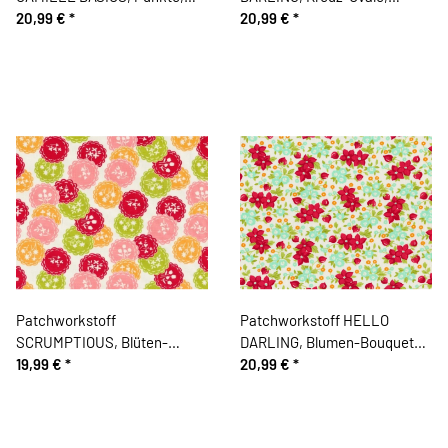
lachsrosa-wollweiß, Moda
20,99 €
*
mintgrün-rot-altrosa, Moda
20,99 €
*
Fabrics
Fabrics
Patchworkstoff
Patchworkstoff HELLO
SCRUMPTIOUS, Blüten-
DARLING, Blumen-Bouquets,
Kreise, rot-hellgrün-orange,
19,99 €
*
wollweiß-rot, Moda Fabrics
20,99 €
*
Moda Fabrics