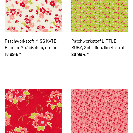
Patchworkstoff MISS KATE,
Patchworkstoff LITTLE
Blumen-Sträußchen, creme-
RUBY, Schleifen, limette-rot,
lachsrosa, Moda Fabrics
18,99 €
*
Moda Fabrics
20,99 €
*