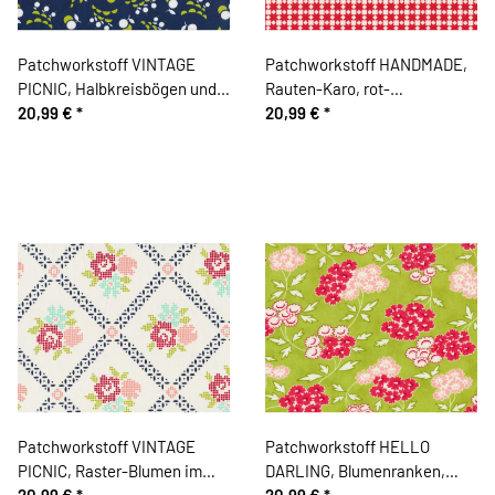
Patchworkstoff VINTAGE
Patchworkstoff HANDMADE,
PICNIC, Halbkreisbögen und
Rauten-Karo, rot-
Kugel-Kirschen, gedecktes
20,99 €
*
gebrochenes weiß, Moda
20,99 €
*
dunkelblau-limette, Moda
Fabrics
Fabrics
Patchworkstoff VINTAGE
Patchworkstoff HELLO
PICNIC, Raster-Blumen im
DARLING, Blumenranken,
Rautengitter, wollweiß-
20,99 €
*
hellgrün-rot, Moda Fabrics
20,99 €
*