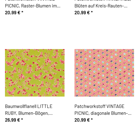
PICNIC, Raster-Blumen im
Blüten auf Kreis-Rauten-
Rautengitter, wollweiß-
20,99 €
*
Grund, schwarz-lachsrosa,
20,99 €
*
mintgrün, Moda Fabrics
Moda Fabrics
Baumwollflanell LITTLE
Patchworkstoff VINTAGE
RUBY, Blumen-Bögen,
PICNIC, diagonale Blumen-
limette-lachsrosa, Moda
26,99 €
*
Streifen, helles lachsrot-
20,99 €
*
Fabrics
limette, Moda Fabrics