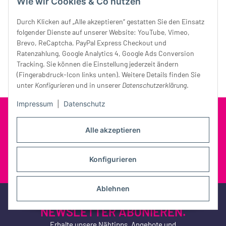
Wie wir Cookies & Co nutzen
Durch Klicken auf „Alle akzeptieren“ gestatten Sie den Einsatz
folgender Dienste auf unserer Website: YouTube, Vimeo,
Artikel 1 - 78 von 78
Brevo, ReCaptcha, PayPal Express Checkout und
Ratenzahlung, Google Analytics 4, Google Ads Conversion
Tracking. Sie können die Einstellung jederzeit ändern
(Fingerabdruck-Icon links unten). Weitere Details finden Sie
unter
Konfigurieren
und in unserer
Datenschutzerklärung
.
Impressum
|
Datenschutz
FOLGE UNS AUF
Alle akzeptieren
Konfigurieren
#STOFFEKONTOR
Ablehnen
JETZT UNSEREN
NEWSLETTER ABONIEREN.
Erhalte unsere Nähtipps, Angebote und