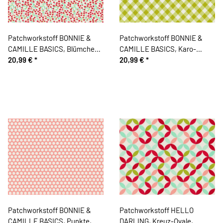
Patchworkstoff BONNIE &
Patchworkstoff BONNIE &
CAMILLE BASICS, Blümchen
CAMILLE BASICS, Karo-
und Punkte, rot-wollweiß,
20,99 €
*
Muster, limette, Moda Fabrics
20,99 €
*
Moda Fabrics
Patchworkstoff BONNIE &
Patchworkstoff HELLO
CAMILLE BASICS, Punkte,
DARLING, Kreuz-Ovale,