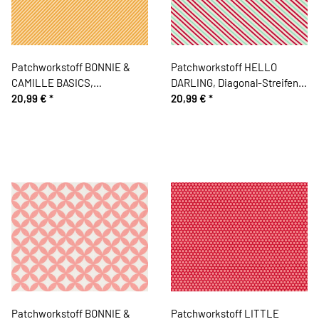
Patchworkstoff BONNIE &
Patchworkstoff HELLO
CAMILLE BASICS,
DARLING, Diagonal-Streifen,
Diagonalstreifen, helles
20,99 €
*
mintgrün-rot, Moda Fabrics
20,99 €
*
orange-wollweiß, Moda
Fabrics
Patchworkstoff BONNIE &
Patchworkstoff LITTLE