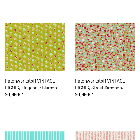
Patchworkstoff VINTAGE
Patchworkstoff VINTAGE
PICNIC, diagonale Blumen-
PICNIC, Streublümchen,
Streifen, limette-helles
20,99 €
*
helles schilfgrün-rot, Moda
20,99 €
*
mintgrün, Moda Fabrics
Fabrics