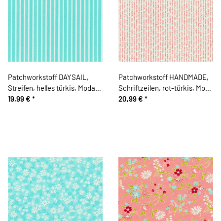
Patchworkstoff DAYSAIL,
Patchworkstoff HANDMADE,
Streifen, helles türkis, Moda
Schriftzeilen, rot-türkis, Moda
Fabrics
19,99 €
*
Fabrics
20,99 €
*