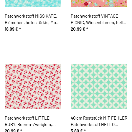
Patchworkstoff MISS KATE,
Patchworkstoff VINTAGE
Blümchen, helles türkis, Moda
PICNIC, Wiesenblumen, helles
Fabrics
18,99 €
*
lachsrot, Moda Fabrics
20,99 €
*
Patchworkstoff LITTLE
40 cm Reststück MIT FEHLER
RUBY, Beeren-Zweiglein,
Patchworkstoff HELLO
gebrochenes weiß-rot, Moda
20,99 €
*
DARLING, Kreuz-Ovale,
5,80 €
*