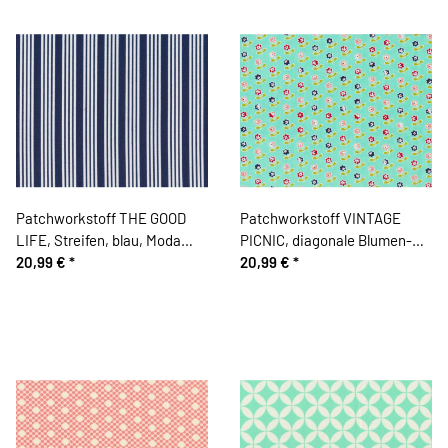
Patchworkstoff THE GOOD
Patchworkstoff VINTAGE
LIFE, Streifen, blau, Moda
PICNIC, diagonale Blumen-
Fabrics
20,99 €
*
Streifen, mintgrün-limette,
20,99 €
*
Moda Fabrics