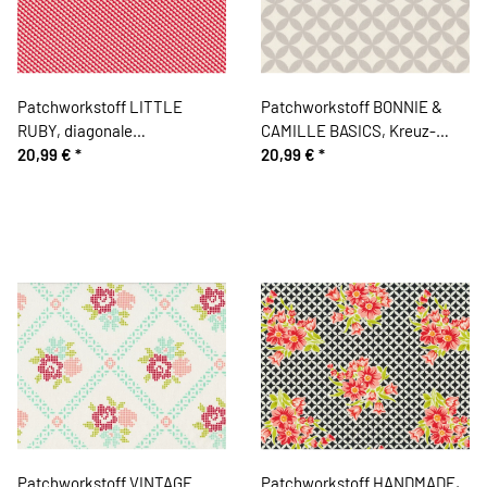
Patchworkstoff LITTLE
Patchworkstoff BONNIE &
RUBY, diagonale
CAMILLE BASICS, Kreuz-
Wellenstreifen, rot-
20,99 €
*
Ovale, natur-wollweiß, Moda
20,99 €
*
gebrochenes weiß, Moda
Fabrics
Fabrics
Patchworkstoff VINTAGE
Patchworkstoff HANDMADE,