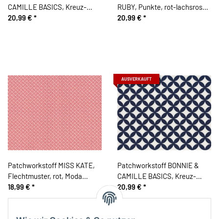
CAMILLE BASICS, Kreuz-
RUBY, Punkte, rot-lachsrosa,
Ovale, lachsrosa-wollweiß,
20,99 €
*
Moda Fabrics
20,99 €
*
Moda Fabrics
AUSVERKAUFT
Patchworkstoff MISS KATE,
Patchworkstoff BONNIE &
Flechtmuster, rot, Moda
CAMILLE BASICS, Kreuz-
Fabrics
18,99 €
*
Ovale, dunkelblau-wollweiß,
20,99 €
*
Moda Fabrics