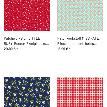
Patchworkstoff LITTLE
Patchworkstoff MISS KATE,
RUBY, Beeren-Zweiglein, rot-
Fliesenornament, helles
gebrochenes weiß, Moda
20,99 €
*
türkis, Moda Fabrics
18,99 €
*
Fabrics