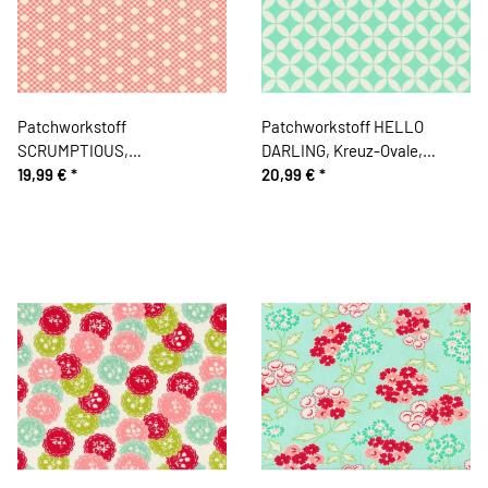
Patchworkstoff
Patchworkstoff HELLO
SCRUMPTIOUS,
DARLING, Kreuz-Ovale,
Punktemuster, altrosa, Moda
19,99 €
*
mintgrün, Moda Fabrics
20,99 €
*
Fabrics