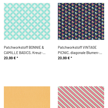
Patchworkstoff BONNIE &
Patchworkstoff VINTAGE
CAMILLE BASICS, Kreuz-
PICNIC, diagonale Blumen-
Ovale, mintgrün-wollweiß,
20,99 €
*
Streifen, gedecktes
20,99 €
*
Moda Fabrics
dunkelblau-rot, Moda Fabrics