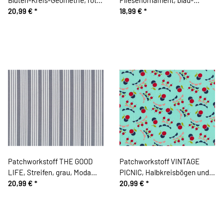
gebrochenes weiß, Moda
20,99 €
*
hellgrün, Moda Fabrics
18,99 €
*
Fabrics
Patchworkstoff THE GOOD
Patchworkstoff VINTAGE
LIFE, Streifen, grau, Moda
PICNIC, Halbkreisbögen und
Fabrics
20,99 €
*
Kugel-Kirschen, mintgrün-rot,
20,99 €
*
Moda Fabrics