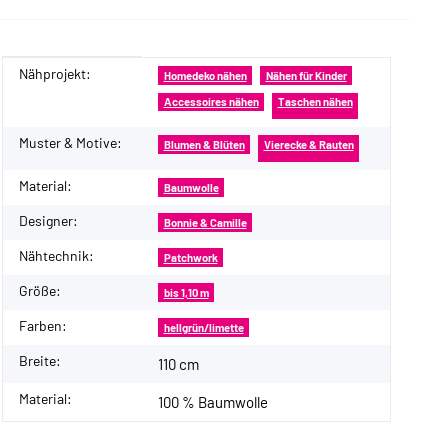
Nähprojekt:
Produkteigenschaft
Wert
Homedeko nähen
Nähen für Kinder
Accessoires nähen
Taschen nähen
Muster & Motive:
Blumen & Blüten
Vierecke & Rauten
Material:
Baumwolle
Designer:
Bonnie & Camille
Nähtechnik:
Patchwork
Größe:
bis 1,10 m
Farben:
hellgrün/limette
Breite:
110 cm
Material:
100 % Baumwolle