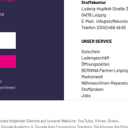
Stoffekontor
Ludwig-Hupfeld-Straße 
nd
04178 Leipzig
E-Mail: info@stoffekonto
Telefon: (0341) 468 49 65
UNSER SERVICE
Gutschein
Ladengeschäft
Öffnungszeiten
BERNINA Partner Leipzig
Markenwelt
t
Nähmaschinen-Reparatu
sortiment
Stoffproben
Jobs
Kontakt
Einsatz folgender Dienste auf unserer Website: YouTube, Vimeo, Brevo,
oogle Analytics 4, Google Ads Conversion Tracking. Sie können die Eins