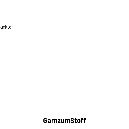
zpunkten
GarnzumStoff