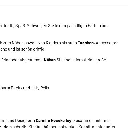
n
richtig Spaß. Schwelgen Sie in den pastelligen Farben und
ch zum Nähen sowohl von Kleidern als auch
Taschen
, Accessoires
he und ist schön griffig.
 aufeinander abgestimmt.
Nähen
Sie doch einmal eine große
Charm Packs und Jelly Rolls.
terin und Designerin
Camille Rosekelley
. Zusammen mit ihrer
 Zudem schreibt Sie Quiltbücher, entwickelt Schnittmuster unter