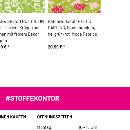
chworkstoff PUT LID ON
Patchworkstoff HELLO
it Tassen, Krügen und
DARLING, Blumenranken,
nen mit feinem Dekor,
hellgrün-rot, Moda Fabrics
grün
99 €
*
20,99 €
*
#STOFFEKONTOR
INEN KAUFEN
ÖFFNUNGSZEITEN
Montag:
10 - 16 Uhr