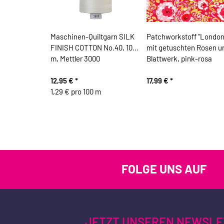
Maschinen-Quiltgarn SILK
Patchworkstoff "London
FINISH COTTON No.40, 1000
mit getuschten Rosen u
m, Mettler 3000
Blattwerk, pink-rosa
12,95 €
*
17,99 €
*
1,29 € pro 100 m
FOLGE UNS AUF
JETZT UNSEREN NEWSLE