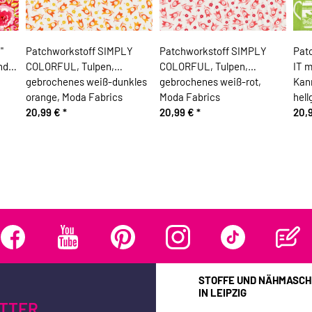
"
Patchworkstoff SIMPLY
Patchworkstoff SIMPLY
Pat
nd
COLORFUL, Tulpen,
COLORFUL, Tulpen,
IT m
gebrochenes weiß-dunkles
gebrochenes weiß-rot,
Kan
orange, Moda Fabrics
Moda Fabrics
hell
20,99 €
*
20,99 €
*
20,
STOFFE UND NÄHMASCH
IN LEIPZIG
TTER