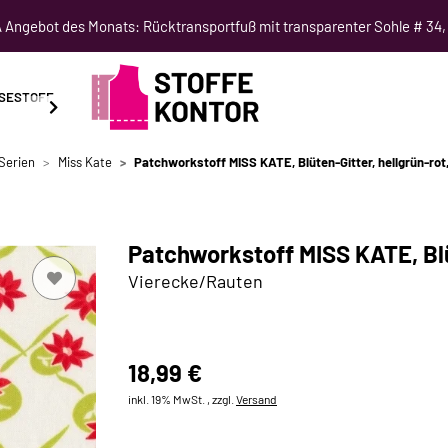
Angebot des Monats: Rücktransportfuß mit transparenter Sohle # 34,
SESTOFF
SCHNITTMUSTER
NÄHKURSE
SALE
Serien
Miss Kate
Patchworkstoff MISS KATE, Blüten-Gitter, hellgrün-rot
Patchworkstoff MISS KATE, Blü
Vierecke/Rauten
18,99 €
inkl. 19% MwSt. , zzgl.
Versand