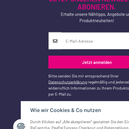
ABONIEREN.
Erhalte unsere Nähtipps, Angebote u
Produktneuheiten!
Jetzt anmelden
Bitte senden Sie mir entsprechend Ihrer
Datenschutzerklärung
regelmäßig und jederzei
widerruflich Informationen zu Ihrem Produkt
per E-Mail zu.
Wie wir Cookies & Co nutzen
Durch Klicken auf „Alle akzeptieren“ gestatten Sie den 
Vertrag widerrufen
ReCaptcha, PayPal Express Checkout und Ratenzahlung, G