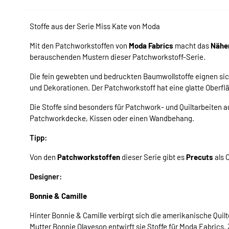
Stoffe aus der Serie Miss Kate von Moda
Mit den Patchworkstoffen von
Moda Fabrics
macht das
Nähe
berauschenden Mustern dieser Patchworkstoff-Serie.
Die fein gewebten und bedruckten Baumwollstoffe eignen si
und Dekorationen. Der Patchworkstoff hat eine glatte Oberfläc
Die Stoffe sind besonders für Patchwork- und Quiltarbeiten
Patchworkdecke, Kissen oder einen Wandbehang.
Tipp:
Von den
Patchworkstoffen
dieser Serie gibt es
Precuts
als 
Designer:
Bonnie & Camille
Hinter Bonnie & Camille verbirgt sich die amerikanische Quil
Mutter Bonnie Olaveson entwirft sie Stoffe für Moda Fabrics.