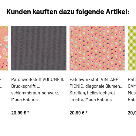
Kunden kauften dazu folgende Artikel:
E
Patchworkstoff VOLUME II,
Patchworkstoff VINTAGE
Pat
Druckschrift,
PICNIC, diagonale Blumen-
CAM
schlammbraun-schwarz,
Streifen, helles lachsrot-
Must
Moda Fabrics
limette, Moda Fabrics
Fab
20,99 €
*
20,99 €
*
20,