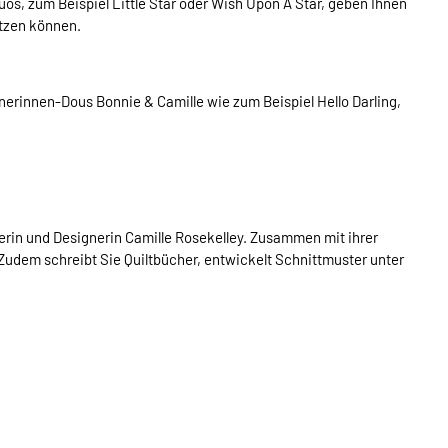
os, zum Beispiel Little Star oder Wish Upon A Star, geben Ihnen
etzen können.
erinnen-Dous Bonnie & Camille wie zum Beispiel Hello Darling,
terin und Designerin Camille Rosekelley. Zusammen mit ihrer
 Zudem schreibt Sie Quiltbücher, entwickelt Schnittmuster unter