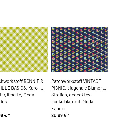
chworkstoff BONNIE &
Patchworkstoff VINTAGE
ILLE BASICS, Karo-
PICNIC, diagonale Blumen-
er, limette, Moda
Streifen, gedecktes
rics
dunkelblau-rot, Moda
Fabrics
99 €
*
20,99 €
*