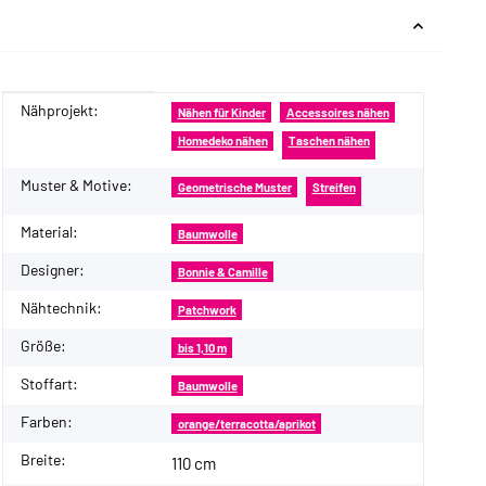
Nähprojekt:
Produkteigenschaft
Wert
Nähen für Kinder
Accessoires nähen
Homedeko nähen
Taschen nähen
Muster & Motive:
Geometrische Muster
Streifen
Material:
Baumwolle
Designer:
Bonnie & Camille
Nähtechnik:
Patchwork
Größe:
bis 1,10 m
Stoffart:
Baumwolle
Farben:
orange/terracotta/aprikot
Breite:
110 cm