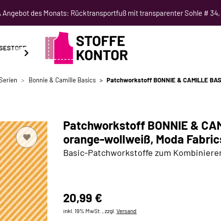
Angebot des Monats: Rücktransportfuß mit transparenter Sohle # 34,
SESTOFF
SCHNITTMUSTER
NÄHKURSE
SALE
Serien
Bonnie & Camille Basics
Patchworkstoff BONNIE & CAMILLE BASICS
Patchworkstoff BONNIE & CAMI
orange-wollweiß, Moda Fabric
Basic-Patchworkstoffe zum Kombiniere
20,99 €
inkl. 19% MwSt. , zzgl.
Versand