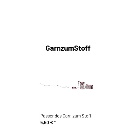
GarnzumStoff
Passendes Garn zum Stoff
5,50 €
*