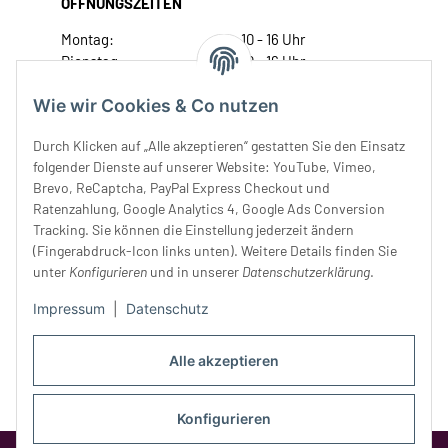
ÖFFNUNGSZEITEN
Montag:
10 - 16 Uhr
Dienstag:
10 - 16 Uhr
Mittwoch:
10 - 18 Uhr
Wie wir Cookies & Co nutzen
Donnerstag:
10 - 18 Uhr
Freitag:
10 - 18 Uhr
Durch Klicken auf „Alle akzeptieren“ gestatten Sie den Einsatz
Samstag:
10 - 14 Uhr
folgender Dienste auf unserer Website: YouTube, Vimeo,
Unser Service
Brevo, ReCaptcha, PayPal Express Checkout und
Ratenzahlung, Google Analytics 4, Google Ads Conversion
Tracking. Sie können die Einstellung jederzeit ändern
Rechtliches
(Fingerabdruck-Icon links unten). Weitere Details finden Sie
unter
Konfigurieren
und in unserer
Datenschutzerklärung
.
Impressum
|
Datenschutz
Alle akzeptieren
Konfigurieren