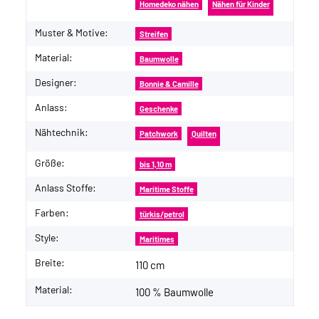
Homedeko nähen
Nähen für Kinder
Muster & Motive:
Streifen
Material:
Baumwolle
Designer:
Bonnie & Camille
Anlass:
Geschenke
Nähtechnik:
Patchwork
Quilten
Größe:
bis 1,10 m
Anlass Stoffe:
Maritime Stoffe
Farben:
türkis/petrol
Style:
Maritimes
Breite:
110 cm
Material:
100 % Baumwolle