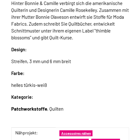
Hinter Bonnie & Camille verbirgt sich die amerikanische
Quilterin und Designerin Camille Rosekelley. Zusammen mit
ihrer Mutter Bonnie Olaveson entwirft sie Stoffe für Moda
Fabrics. Zudem schreibt Sie Quiltbücher, entwickelt
Schnittmuster unter ihrem eigenen Label "thimble
blossoms" und gibt Quilt-Kurse.
Design:
Streifen, 3 mm und 6 mm breit
Farbe:
helles türkis-weiß
Kategorie:
Patchworkstoffe
, Quilten
Nähprojekt:
Produkteigenschaft
Wert
Accessoires nähen