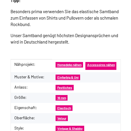
Tipp:
Besonders prima verwenden Sie das elastische Samtband
zum Einfassen von Shirts und Pullovern oder als schmalen
Rockbund.
Unser Samtband genügt höchsten Designansprüchen und
wird in Deutschland hergestellt.
Nähprojekt:
Produkteigenschaft
Wert
Homedeko nähen
Accessoires nähen
Muster & Motive:
Einfarbig & Uni
Anlass:
Festliches
Größe:
16 mm
Eigenschaft:
Elastisch
Oberfläche:
Velour
Style:
Vintage & Shabby