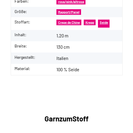
Farben:
rosa/pink/altrosa
Größe:
Rapport/Panel
Stoffart:
Crepe de Chine
Krepp
Seide
Inhalt:
1,20 m
Breite:
130 cm
Hergestellt:
Italien
Material:
100 % Seide
GarnzumStoff