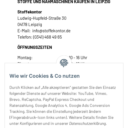
STOFFE UND NÄHMASCHINEN KAUFEN IN LEIPZIG
Stoffekontor
Ludwig-Hupfeld-Straße 30
04178 Leipzig
E-Mail: info@stoffekontor.de
Telefon: (0341) 468 49 65
ÖFFNUNGSZEITEN
Montag:
10 - 16 Uhr
Dienstag:
10 - 16 Uhr
Mittwoch:
10 - 18 Uhr
Wie wir Cookies & Co nutzen
Donnerstag:
10 - 18 Uhr
Freitag:
10 - 18 Uhr
Durch Klicken auf „Alle akzeptieren“ gestatten Sie den Einsatz
Samstag:
10 - 14 Uhr
folgender Dienste auf unserer Website: YouTube, Vimeo,
Brevo, ReCaptcha, PayPal Express Checkout und
Unser Service
Ratenzahlung, Google Analytics 4, Google Ads Conversion
Tracking. Sie können die Einstellung jederzeit ändern
Rechtliches
(Fingerabdruck-Icon links unten). Weitere Details finden Sie
unter
Konfigurieren
und in unserer
Datenschutzerklärung
.