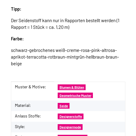
Tipp:
Der Seidenstoff kann nur in Rapporten bestellt werden (1
Rapport = 1 Stück = ca. 1,20 m)
Farbe:
schwarz-gebrochenes weiß-creme-rosa-pink-altrosa-
aprikot-terracotta-rotbraun-mintgrün-hellbraun-braun-
beige
Muster & Motive:
Produkteigenschaft
Wert
Blumen & Blüten
Geometrische Muster
Material:
Seide
Anlass Stoffe:
Designerstoffe
Style:
Designermode