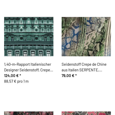
1,40-m-Rapport Italienischer
Seidenstoff Crepe de Chine
Designer Seidenstoff, Crepe
aus Italien SERPENTE,
de Chine PALAZZO, Häuser-
124,00 €
*
Schlangenhaut-Muster, grün-
79,00 €
*
Fassaden, dunkles türkisgrün
88,57 € pro 1 m
blau