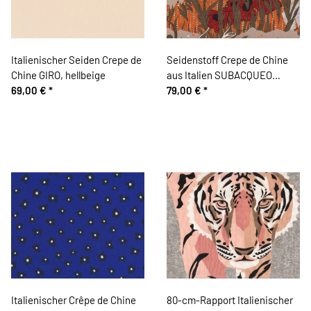
Italienischer Seiden Crepe de
Seidenstoff Crepe de Chine
Chine GIRO, hellbeige
aus Italien SUBACQUEO
69,00 €
*
SETA, Schlingpflanzen,
79,00 €
*
gedecktes orange-rotbraun
Italienischer Crêpe de Chine
80-cm-Rapport Italienischer