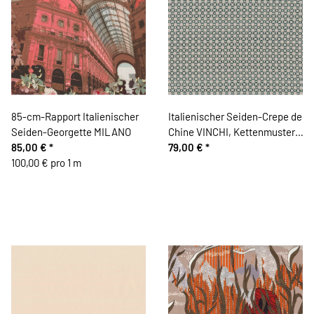
85-cm-Rapport Italienischer
Italienischer Seiden-Crepe de
Seiden-Georgette MILANO
Chine VINCHI, Kettenmuster,
85,00 €
*
tannengrün
79,00 €
*
100,00 € pro 1 m