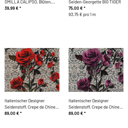
SMILLA CALIPSO, Blüten,
Seiden-Georgette BIG TIGER
lilablau
39,99 €
*
75,00 €
*
93,75 € pro 1 m
Italienischer Designer
Italienischer Designer
Seidenstoff, Crepe de Chine
Seidenstoff, Crepe de Chine
MON CHER, Rosen auf Spitze,
89,00 €
*
MON CHER, Rosen auf Spitze,
89,00 €
*
rot-dunkles moosgrün
fuchsialila-natur