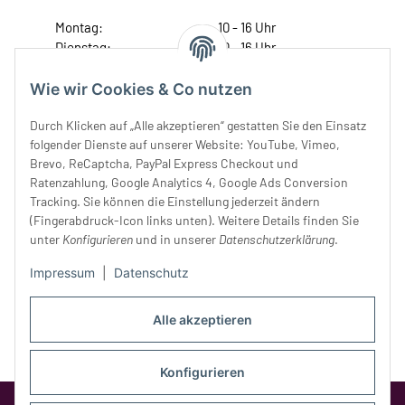
Montag:
10 - 16 Uhr
Dienstag:
10 - 16 Uhr
Mittwoch:
10 - 18 Uhr
Donnerstag:
10 - 18 Uhr
Wie wir Cookies & Co nutzen
Freitag:
10 - 18 Uhr
Durch Klicken auf „Alle akzeptieren“ gestatten Sie den Einsatz
Samstag:
10 - 14 Uhr
folgender Dienste auf unserer Website: YouTube, Vimeo,
Unser Service
Brevo, ReCaptcha, PayPal Express Checkout und
Ratenzahlung, Google Analytics 4, Google Ads Conversion
Tracking. Sie können die Einstellung jederzeit ändern
Rechtliches
(Fingerabdruck-Icon links unten). Weitere Details finden Sie
unter
Konfigurieren
und in unserer
Datenschutzerklärung
.
Impressum
|
Datenschutz
Alle akzeptieren
Konfigurieren
Google Analytics deaktivieren
Status: