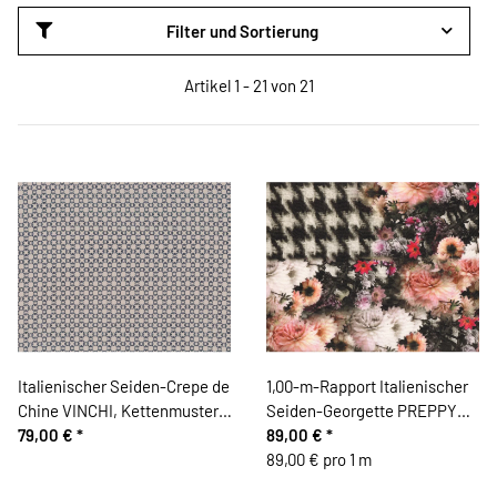
Filter und Sortierung
Artikel 1 - 21 von 21
Italienischer Seiden-Crepe de
1,00-m-Rapport Italienischer
Chine VINCHI, Kettenmuster,
Seiden-Georgette PREPPY
anthrazit
79,00 €
*
FLOWERS
89,00 €
*
89,00 € pro 1 m