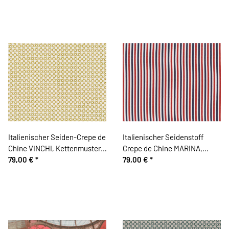
Italienischer Seiden-Crepe de
Italienischer Seidenstoff
Chine VINCHI, Kettenmuster,
Crepe de Chine MARINA,
olivgelb
79,00 €
*
Längsstreifen, blau-rot
79,00 €
*