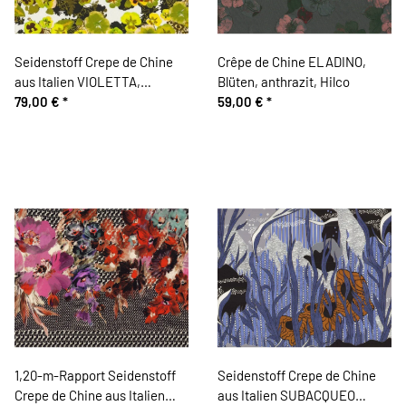
Seidenstoff Crepe de Chine
Crêpe de Chine ELADINO,
aus Italien VIOLETTA,
Blüten, anthrazit, Hilco
Stiefmütterchen, hellgrün-
79,00 €
*
59,00 €
*
gelb
1,20-m-Rapport Seidenstoff
Seidenstoff Crepe de Chine
Crepe de Chine aus Italien
aus Italien SUBACQUEO