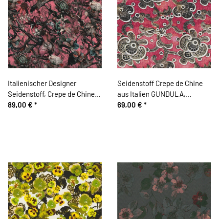
Italienischer Designer
Seidenstoff Crepe de Chine
Seidenstoff, Crepe de Chine
aus Italien GUNDULA,
ORCHIDEE, Blüten-Vielfalt,
89,00 €
*
Lochstickerei-Illusion, helles
69,00 €
*
altrosa-türkis-natur
fuchsiarot