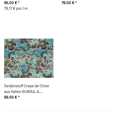
VIOLA, Blüten auf Raster
95,00 €
*
SETA, Schlingpflanzen, lila-
79,00 €
*
79,17 € pro 1 m
goldbraun
Seidenstoff Crepe de Chine
aus Italien GUNDULA,
Lochstickerei-Illusion, türkis
69,00 €
*