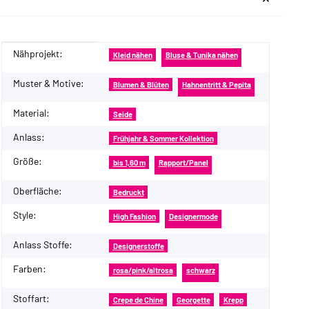
Nähprojekt:
Produkteigenschaft
Wert
Kleid nähen
Bluse & Tunika nähen
Muster & Motive:
Blumen & Blüten
Hahnentritt & Pepita
Material:
Seide
Anlass:
Frühjahr & Sommer Kollektion
Größe:
bis 1,60 m
Rapport/Panel
Oberfläche:
Bedruckt
Style:
High Fashion
Designermode
Anlass Stoffe:
Designerstoffe
Farben:
rosa/pink/altrosa
schwarz
Stoffart:
Crepe de Chine
Georgette
Krepp