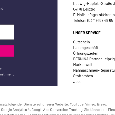
Ludwig-Hupfeld-Straße 
nd
04178 Leipzig
E-Mail: info@stoffekonto
Telefon: (0341) 468 49 65
UNSER SERVICE
Gutschein
Ladengeschäft
Öffnungszeiten
BERNINA Partner Leipzig
Markenwelt
t
Nähmaschinen-Reparatu
sortiment
Stoffproben
Jobs
Kontakt
Einsatz folgender Dienste auf unserer Website: YouTube, Vimeo, Brevo,
oogle Analytics 4, Google Ads Conversion Tracking. Sie können die Eins
re Details finden Sie unter
Konfigurieren
und in unserer
Datenschutzerklär