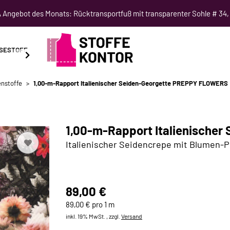
Angebot des Monats: Rücktransportfuß mit transparenter Sohle # 34,
SESTOFF
SCHNITTMUSTER
NÄHKURSE
SALE
enstoffe
1,00-m-Rapport Italienischer Seiden-Georgette PREPPY FLOWERS
1,00-m-Rapport Italienische
Italienischer Seidencrepe mit Blumen-P
89,00 €
89,00 € pro 1 m
inkl. 19% MwSt. , zzgl.
Versand