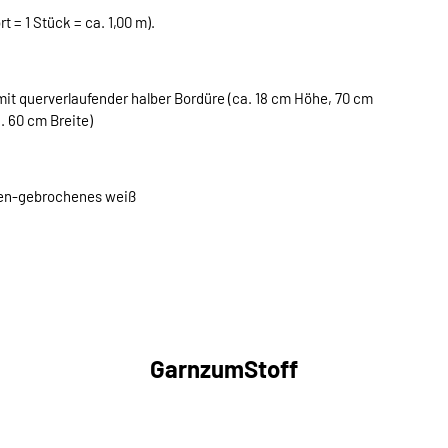
t = 1 Stück = ca. 1,00 m).
 mit querverlaufender halber Bordüre (ca. 18 cm Höhe, 70 cm
. 60 cm Breite)
ben-gebrochenes weiß
GarnzumStoff