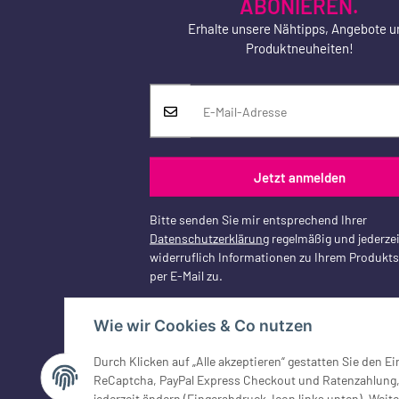
ABONIEREN.
Erhalte unsere Nähtipps, Angebote u
Produktneuheiten!
Jetzt anmelden
Bitte senden Sie mir entsprechend Ihrer
Datenschutzerklärung
regelmäßig und jederzei
widerruflich Informationen zu Ihrem Produkt
per E-Mail zu.
Wie wir Cookies & Co nutzen
Durch Klicken auf „Alle akzeptieren“ gestatten Sie den 
Vertrag widerrufen
ReCaptcha, PayPal Express Checkout und Ratenzahlung, G
jederzeit ändern (Fingerabdruck-Icon links unten). Weite