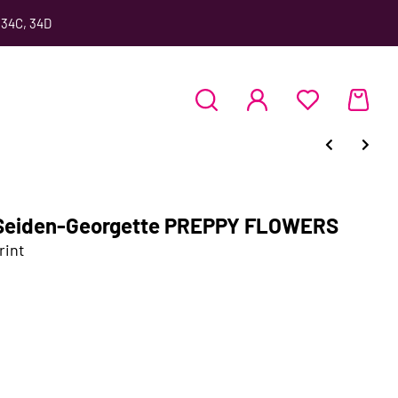
 34C, 34D
r Seiden-Georgette PREPPY FLOWERS
rint