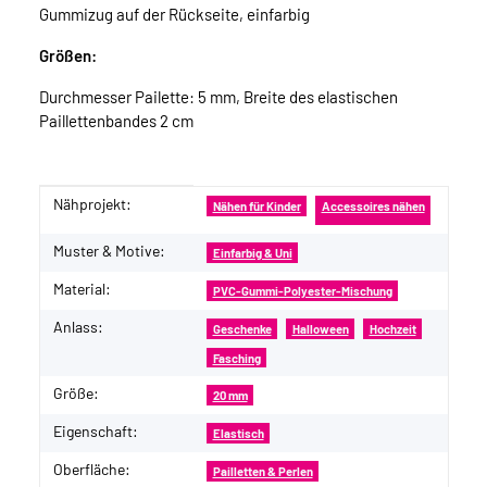
Gummizug auf der Rückseite, einfarbig
Größen:
Durchmesser Pailette: 5 mm, Breite des elastischen
Paillettenbandes 2 cm
Nähprojekt:
Produkteigenschaft
Wert
Nähen für Kinder
Accessoires nähen
Muster & Motive:
Einfarbig & Uni
Material:
PVC-Gummi-Polyester-Mischung
Anlass:
Geschenke
Halloween
Hochzeit
Fasching
Größe:
20 mm
Eigenschaft:
Elastisch
Oberfläche:
Pailletten & Perlen