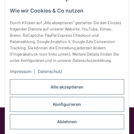
Mittwoch:
10 - 18 Uhr
Donnerstag:
10 - 18 Uhr
Wie wir Cookies & Co nutzen
Freitag:
10 - 18 Uhr
Durch Klicken auf „Alle akzeptieren“ gestatten Sie den Einsatz
Samstag:
10 - 14 Uhr
folgender Dienste auf unserer Website: YouTube, Vimeo,
Unser Service
Brevo, ReCaptcha, PayPal Express Checkout und
Ratenzahlung, Google Analytics 4, Google Ads Conversion
Tracking. Sie können die Einstellung jederzeit ändern
Rechtliches
(Fingerabdruck-Icon links unten). Weitere Details finden Sie
unter
Konfigurieren
und in unserer
Datenschutzerklärung
.
Impressum
|
Datenschutz
Alle akzeptieren
Konfigurieren
Google Analytics deaktivieren
Status:
Opt-Out-Cookie ist nicht gesetzt
Ablehnen
(Tracking aktiv)
* Alle Preise inkl. gesetzlicher MwSt.,