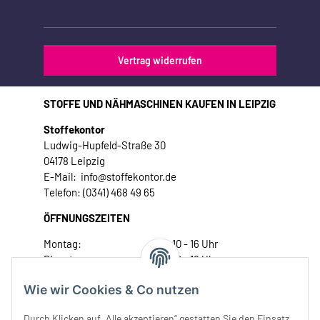
Vertrag widerrufen
STOFFE UND NÄHMASCHINEN KAUFEN IN LEIPZIG
Stoffekontor
Ludwig-Hupfeld-Straße 30
04178 Leipzig
E-Mail: info@stoffekontor.de
Telefon: (0341) 468 49 65
ÖFFNUNGSZEITEN
Montag:
10 - 16 Uhr
Dienstag:
10 - 16 Uhr
Mittwoch:
10 - 18 Uhr
Wie wir Cookies & Co nutzen
Donnerstag:
10 - 18 Uhr
Freitag:
10 - 18 Uhr
Durch Klicken auf „Alle akzeptieren“ gestatten Sie den Einsatz