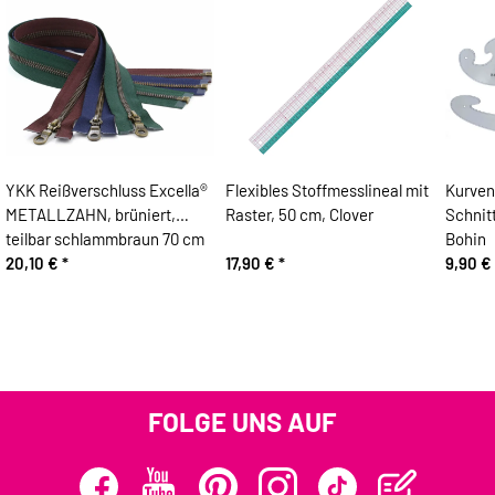
YKK Reißverschluss Excella®
Flexibles Stoffmesslineal mit
Kurven
METALLZAHN, brüniert,
Raster, 50 cm, Clover
Schnitt
teilbar schlammbraun 70 cm
Bohin
20,10 €
*
17,90 €
*
9,90 €
FOLGE UNS AUF