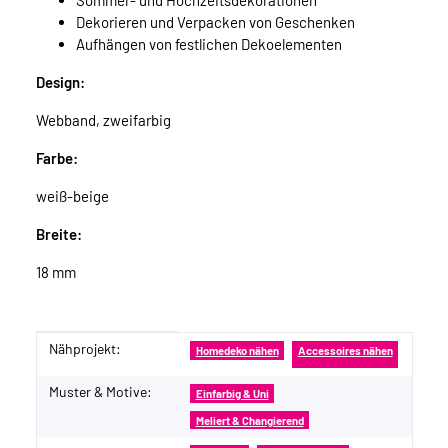
Sommer- und Hochzeitsdekorationen
Dekorieren und Verpacken von Geschenken
Aufhängen von festlichen Dekoelementen
Design:
Webband, zweifarbig
Farbe:
weiß-beige
Breite:
18 mm
Nähprojekt:
Produkteigenschaft
Wert
Homedeko nähen
Accessoires nähen
Muster & Motive:
Einfarbig & Uni
Meliert & Changierend