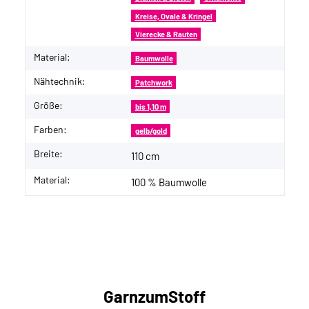
Kreise, Ovale & Kringel
Vierecke & Rauten
Material:
Baumwolle
Nähtechnik:
Patchwork
Größe:
bis 1,10 m
Farben:
gelb/gold
Breite:
110 cm
Material:
100 % Baumwolle
GarnzumStoff