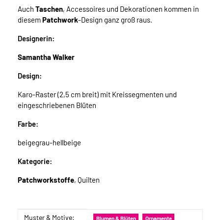
Auch
Taschen
, Accessoires und Dekorationen kommen in
diesem
Patchwork
-Design ganz groß raus.
Designerin:
Samantha Walker
Design:
Karo-Raster (2,5 cm breit) mit Kreissegmenten und
eingeschriebenen Blüten
Farbe:
beigegrau-hellbeige
Kategorie:
Patchworkstoffe
, Quilten
Muster & Motive:
Produkteigenschaft
Wert
Blumen & Blüten
Ornamente