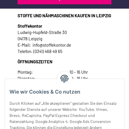
STOFFE UND NÄHMASCHINEN KAUFEN IN LEIPZIG
Stoffekontor
Ludwig-Hupfeld-Straße 30
04178 Leipzig
E-Mail: info@stoffekontor.de
Telefon: (0341) 468 49 65
ÖFFNUNGSZEITEN
Montag:
10 - 16 Uhr
Dienstag:
10 - 16 Uhr
Mittwoch:
10 - 18 Uhr
Donnerstag:
10 - 18 Uhr
Wie wir Cookies & Co nutzen
Freitag:
10 - 18 Uhr
Durch Klicken auf „Alle akzeptieren“ gestatten Sie den Einsatz
Samstag:
10 - 14 Uhr
folgender Dienste auf unserer Website: YouTube, Vimeo,
Unser Service
Brevo, ReCaptcha, PayPal Express Checkout und
Ratenzahlung, Google Analytics 4, Google Ads Conversion
Tracking. Sie können die Einstellung jederzeit ändern