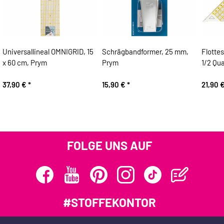
Universallineal OMNIGRID, 15
Schrägbandformer, 25 mm,
Flotte
x 60 cm, Prym
Prym
1/2 Qu
37,90 €
*
15,90 €
*
21,90 
FOLGE UNS AUF
#STOFFEKONTOR