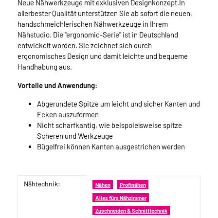
Neue Nähwerkzeuge mit exklusiven Designkonzept.In
allerbester Qualität unterstützen Sie ab sofort die neuen,
handschmeichlerischen Nähwerkzeuge in Ihrem
Nähstudio. Die "ergonomic-Serie" ist in Deutschland
entwickelt worden. Sie zeichnet sich durch
ergonomisches Design und damit leichte und bequeme
Handhabung aus.
Vorteile und Anwendung:
Abgerundete Spitze um leicht und sicher Kanten und
Ecken auszuformen
Nicht scharfkantig, wie beispoielsweise spitze
Scheren und Werkzeuge
Bügelfrei können Kanten ausgestrichen werden
Nähtechnik:
Produkteigenschaft
Wert
Nähen
Profinähen
Alles fürs Nähzimmer
Zuschneiden & Schnitttechnik