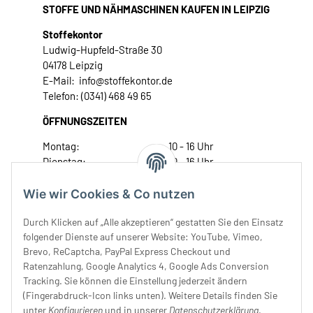
STOFFE UND NÄHMASCHINEN KAUFEN IN LEIPZIG
Stoffekontor
Ludwig-Hupfeld-Straße 30
04178 Leipzig
E-Mail: info@stoffekontor.de
Telefon: (0341) 468 49 65
ÖFFNUNGSZEITEN
Montag:
10 - 16 Uhr
Dienstag:
10 - 16 Uhr
Mittwoch:
10 - 18 Uhr
Donnerstag:
10 - 18 Uhr
Wie wir Cookies & Co nutzen
Freitag:
10 - 18 Uhr
Durch Klicken auf „Alle akzeptieren“ gestatten Sie den Einsatz
Samstag:
10 - 14 Uhr
folgender Dienste auf unserer Website: YouTube, Vimeo,
Unser Service
Brevo, ReCaptcha, PayPal Express Checkout und
Ratenzahlung, Google Analytics 4, Google Ads Conversion
Tracking. Sie können die Einstellung jederzeit ändern
Rechtliches
(Fingerabdruck-Icon links unten). Weitere Details finden Sie
unter
Konfigurieren
und in unserer
Datenschutzerklärung
.