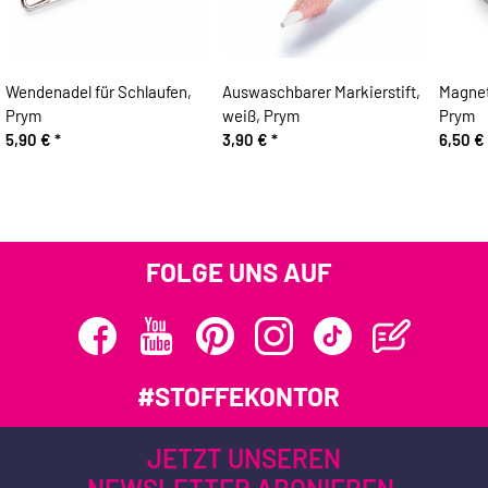
Wendenadel für Schlaufen,
Auswaschbarer Markierstift,
Magnet
Prym
weiß, Prym
Prym
5,90 €
*
3,90 €
*
6,50 €
FOLGE UNS AUF
#STOFFEKONTOR
JETZT UNSEREN