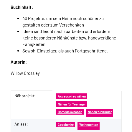
Buchinhalt:
40 Projekte, um sein Heim noch schöner zu
gestalten oder zum Verschenken
Ideen sind leicht nachzuarbeiten und erfordern
keine besonderen Nähkünste bzw. handwerkliche
Fähigkeiten
Sowohl Einsteiger, als auch Fortgeschrittene.
Autorin:
Willow Crossley
Nähprojekt:
Produkteigenschaft
Wert
Accessoires nähen
Nähen für Teenager
Homedeko nähen
Nähen für Kinder
Anlass:
Geschenke
Weihnachten