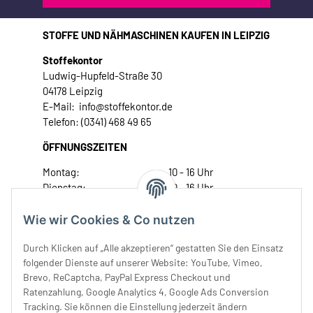
STOFFE UND NÄHMASCHINEN KAUFEN IN LEIPZIG
Stoffekontor
Ludwig-Hupfeld-Straße 30
04178 Leipzig
E-Mail: info@stoffekontor.de
Telefon: (0341) 468 49 65
ÖFFNUNGSZEITEN
Montag:
10 - 16 Uhr
Dienstag:
10 - 16 Uhr
Mittwoch:
10 - 18 Uhr
Donnerstag:
10 - 18 Uhr
Wie wir Cookies & Co nutzen
Freitag:
10 - 18 Uhr
Durch Klicken auf „Alle akzeptieren“ gestatten Sie den Einsatz
Samstag:
10 - 14 Uhr
folgender Dienste auf unserer Website: YouTube, Vimeo,
Unser Service
Brevo, ReCaptcha, PayPal Express Checkout und
Ratenzahlung, Google Analytics 4, Google Ads Conversion
Tracking. Sie können die Einstellung jederzeit ändern