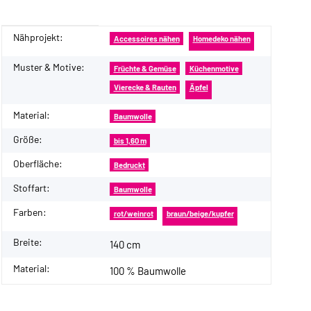
Nähprojekt:
Produkteigenschaft
Wert
Accessoires nähen
Homedeko nähen
Muster & Motive:
Früchte & Gemüse
Küchenmotive
Vierecke & Rauten
Äpfel
Material:
Baumwolle
Größe:
bis 1,60 m
Oberfläche:
Bedruckt
Stoffart:
Baumwolle
Farben:
rot/weinrot
braun/beige/kupfer
Breite:
140 cm
Material:
100 % Baumwolle