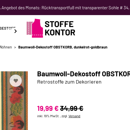
Angebot des Monats: Rücktransportfuß mit transparenter Sohle # 34,
SESTOFF
SCHNITTMUSTER
NÄHKURSE
SALE
 Wohnen
Baumwoll-Dekostoff OBSTKORB, dunkelrot-goldbraun
Baumwoll-Dekostoff OBSTKOR
Retrostoffe zum Dekorieren
19,99 €
34,99 €
inkl. 19% MwSt. , zzgl.
Versand