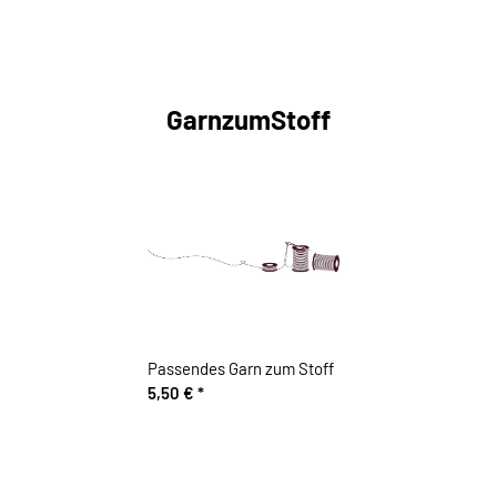
GarnzumStoff
Passendes Garn zum Stoff
5,50 €
*