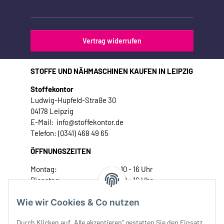
Vertrag widerrufen
STOFFE UND NÄHMASCHINEN KAUFEN IN LEIPZIG
Stoffekontor
Ludwig-Hupfeld-Straße 30
04178 Leipzig
E-Mail: info@stoffekontor.de
Telefon: (0341) 468 49 65
ÖFFNUNGSZEITEN
Montag:
10 - 16 Uhr
Dienstag:
10 - 16 Uhr
Mittwoch:
10 - 18 Uhr
Wie wir Cookies & Co nutzen
Donnerstag:
10 - 18 Uhr
Freitag:
10 - 18 Uhr
Durch Klicken auf „Alle akzeptieren“ gestatten Sie den Einsatz