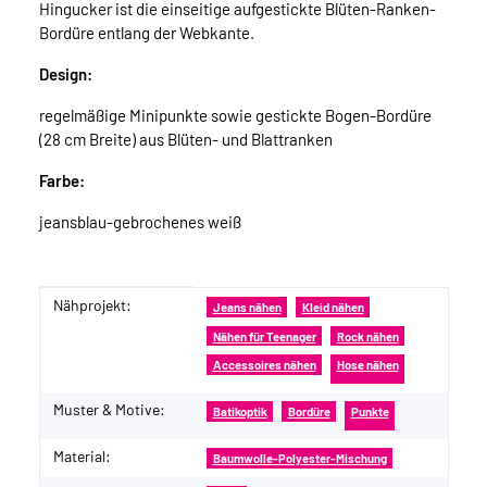
Hingucker ist die einseitige aufgestickte Blüten-Ranken-
Bordüre entlang der Webkante.
Design:
regelmäßige Minipunkte sowie gestickte Bogen-Bordüre
(28 cm Breite) aus Blüten- und Blattranken
Farbe:
jeansblau-gebrochenes weiß
Nähprojekt:
Produkteigenschaft
Wert
Jeans nähen
Kleid nähen
Nähen für Teenager
Rock nähen
Accessoires nähen
Hose nähen
Muster & Motive:
Batikoptik
Bordüre
Punkte
Material:
Baumwolle-Polyester-Mischung