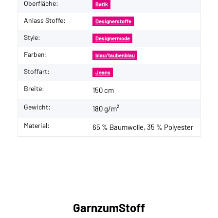
Oberfläche:
Batik
Anlass Stoffe:
Designerstoffe
Style:
Designermode
Farben:
blau/taubenblau
Stoffart:
Jeans
Breite:
150 cm
Gewicht:
180 g/m²
Material:
65 % Baumwolle, 35 % Polyester
GarnzumStoff