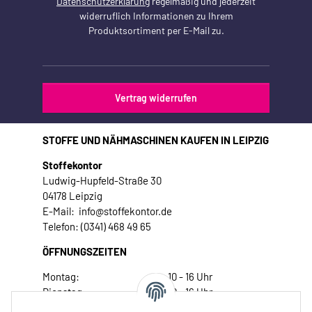
Datenschutzerklärung
regelmäßig und jederzeit
widerruflich Informationen zu Ihrem
Produktsortiment per E-Mail zu.
Vertrag widerrufen
STOFFE UND NÄHMASCHINEN KAUFEN IN LEIPZIG
Stoffekontor
Ludwig-Hupfeld-Straße 30
04178 Leipzig
E-Mail: info@stoffekontor.de
Telefon: (0341) 468 49 65
ÖFFNUNGSZEITEN
Montag:
10 - 16 Uhr
Dienstag:
10 - 16 Uhr
Mittwoch:
10 - 18 Uhr