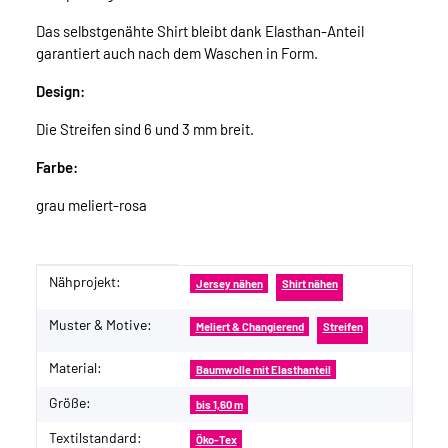
Das selbstgenähte Shirt bleibt dank Elasthan-Anteil
garantiert auch nach dem Waschen in Form.
Design:
Die Streifen sind 6 und 3 mm breit.
Farbe:
grau meliert-rosa
Nähprojekt:
Produkteigenschaft
Wert
Jersey nähen
Shirt nähen
Muster & Motive:
Meliert & Changierend
Streifen
Material:
Baumwolle mit Elasthanteil
Größe:
bis 1,60 m
Textilstandard:
Öko-Tex