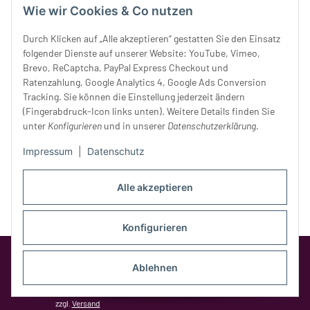
Wie wir Cookies & Co nutzen
Donnerstag:
10 - 18 Uhr
Freitag:
10 - 18 Uhr
Durch Klicken auf „Alle akzeptieren“ gestatten Sie den Einsatz
Samstag:
10 - 14 Uhr
folgender Dienste auf unserer Website: YouTube, Vimeo,
Unser Service
Brevo, ReCaptcha, PayPal Express Checkout und
Ratenzahlung, Google Analytics 4, Google Ads Conversion
Tracking. Sie können die Einstellung jederzeit ändern
Rechtliches
(Fingerabdruck-Icon links unten). Weitere Details finden Sie
unter
Konfigurieren
und in unserer
Datenschutzerklärung
.
Impressum
|
Datenschutz
Alle akzeptieren
Konfigurieren
Google Analytics deaktivieren
Status:
Opt-Out-Cookie ist nicht gesetzt
Ablehnen
(Tracking aktiv)
* Alle Preise inkl. gesetzlicher MwSt.,
zzgl.
Versand