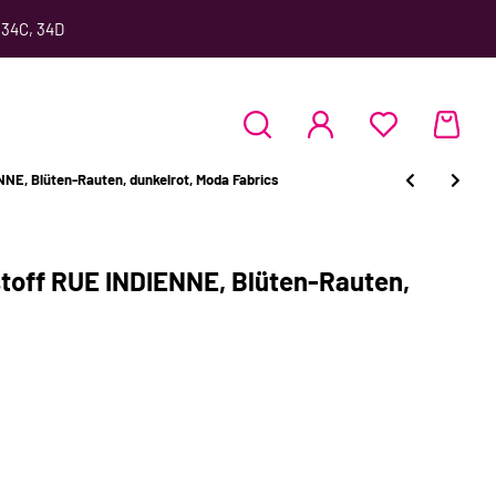
 34C, 34D
E, Blüten-Rauten, dunkelrot, Moda Fabrics
off RUE INDIENNE, Blüten-Rauten,