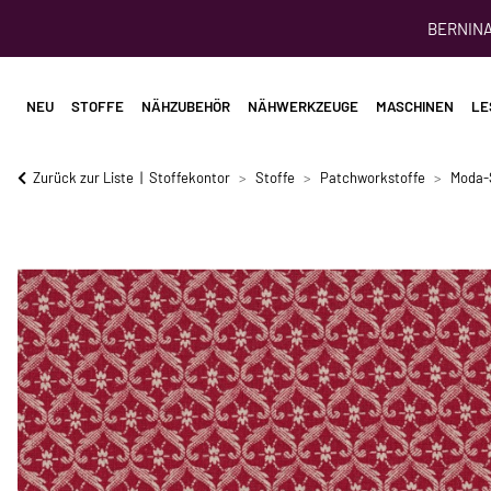
BERNINA 
NEU
STOFFE
NÄHZUBEHÖR
NÄHWERKZEUGE
MASCHINEN
LE
Zurück zur Liste
Stoffekontor
Stoffe
Patchworkstoffe
Moda-