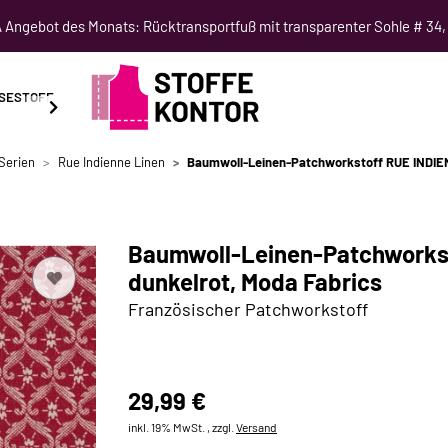
Angebot des Monats: Rücktransportfuß mit transparenter Sohle # 34,
SESTOFF
SCHNITTMUSTER
NÄHKURSE
SALE
Serien
Rue Indienne Linen
Baumwoll-Leinen-Patchworkstoff RUE INDIENN
Baumwoll-Leinen-Patchworkst
dunkelrot, Moda Fabrics
Französischer Patchworkstoff
29,99 €
inkl. 19% MwSt. , zzgl.
Versand