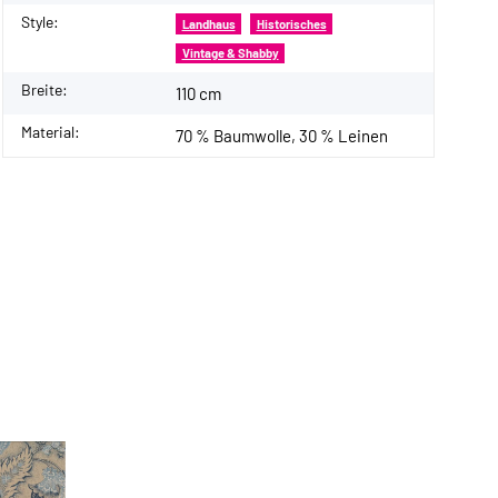
Style:
Landhaus
Historisches
Vintage & Shabby
Breite:
110 cm
Material:
70 % Baumwolle, 30 % Leinen