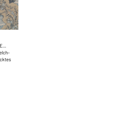
UE
elch-
ecktes