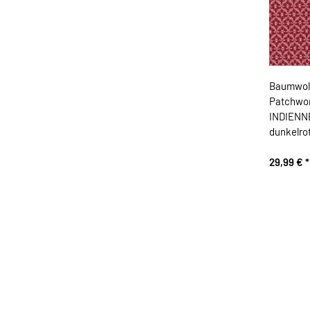
Baumwol
Patchwor
INDIENNE
dunkelro
29,99 €
*