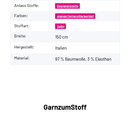
Anlass Stoffe:
Designerstoffe
Farben:
orange/terracotta/aprikot
Stoffart:
Satin
Breite:
150 cm
Hergestellt:
Italien
Material:
97 % Baumwolle, 3 % Elasthan
GarnzumStoff