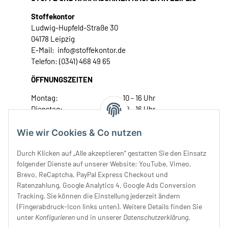
Stoffekontor
Ludwig-Hupfeld-Straße 30
04178 Leipzig
E-Mail: info@stoffekontor.de
Telefon: (0341) 468 49 65
ÖFFNUNGSZEITEN
Montag:
10 - 16 Uhr
Dienstag:
10 - 16 Uhr
Mittwoch:
10 - 18 Uhr
Donnerstag:
10 - 18 Uhr
Wie wir Cookies & Co nutzen
Freitag:
10 - 18 Uhr
Durch Klicken auf „Alle akzeptieren“ gestatten Sie den Einsatz
Samstag:
10 - 14 Uhr
folgender Dienste auf unserer Website: YouTube, Vimeo,
Unser Service
Brevo, ReCaptcha, PayPal Express Checkout und
Ratenzahlung, Google Analytics 4, Google Ads Conversion
Tracking. Sie können die Einstellung jederzeit ändern
Rechtliches
(Fingerabdruck-Icon links unten). Weitere Details finden Sie
unter
Konfigurieren
und in unserer
Datenschutzerklärung
.