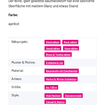
Der feine, glatt gewebte Baumwollstoff hat eine satinierte
Oberfläche mit mattem Glanz und etwas Stand.
Farbe:
aprikot
Nähprojekt:
Produkteigenschaft
Wert
Kleid nähen
Rock nähen
Hemd nähen
Hose nähen
Bluse & Tunika nähen
Muster & Motive:
Einfarbig & Uni
Material:
Baumwolle mit Elasthanteil
Anlass:
Herbst & Winter Kollektion
Größe:
bis 1,60 m
Style:
High Fashion
Designermode
Casual & Basics