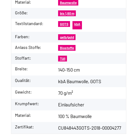
Material:
Baumwolle
Größe:
bis 1,60 m
Textilstandard:
GOTS
kbA
Farben:
gelb/gold
Anlass Stoffe:
Biostoffe
Stoffart:
Tüll
Breite:
140-150 cm
Qualität:
kbA Baumwolle, GOTS
Gewicht:
70 g/m²
Krumpfwert:
Einlaufsicher
Material:
100 % Baumwolle
Zertifikat:
CU848443GOTS-2018-00004277