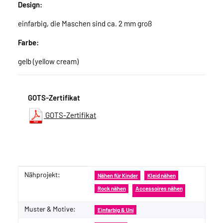
Design:
einfarbig, die Maschen sind ca. 2 mm groß
Farbe:
gelb (yellow cream)
GOTS-Zertifikat
GOTS-Zertifikat
Nähprojekt:
Produkteigenschaft
Wert
Nähen für Kinder
Kleid nähen
Rock nähen
Accessoires nähen
Muster & Motive:
Einfarbig & Uni