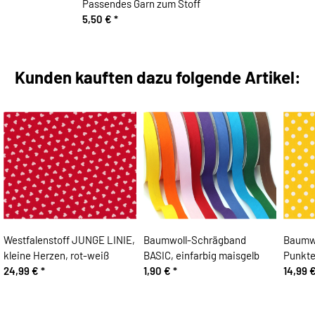
Passendes Garn zum Stoff
5,50 €
*
Kunden kauften dazu folgende Artikel:
Westfalenstoff JUNGE LINIE,
Baumwoll-Schrägband
Baumwo
kleine Herzen, rot-weiß
BASIC, einfarbig maisgelb
Punkte
24,99 €
*
1,90 €
*
14,99 