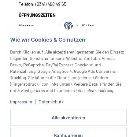
Telefon: (0341) 468 49 65
ÖFFNUNGSZEITEN
Montag:
10 - 16 Uhr
Dienstag:
10 - 16 Uhr
Wie wir Cookies & Co nutzen
Mittwoch:
10 - 18 Uhr
Donnerstag:
10 - 18 Uhr
Durch Klicken auf „Alle akzeptieren“ gestatten Sie den Einsatz
Freitag:
10 - 18 Uhr
folgender Dienste auf unserer Website: YouTube, Vimeo,
Samstag:
10 - 14 Uhr
Brevo, ReCaptcha, PayPal Express Checkout und
Unser Service
Ratenzahlung, Google Analytics 4, Google Ads Conversion
Tracking. Sie können die Einstellung jederzeit ändern
(Fingerabdruck-Icon links unten). Weitere Details finden Sie
Rechtliches
unter
Konfigurieren
und in unserer
Datenschutzerklärung
.
Impressum
|
Datenschutz
Alle akzeptieren
Konfigurieren