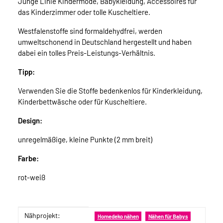
Junge Linie Kindermode, Babykleidung, Accessoires für
das Kinderzimmer oder tolle Kuscheltiere.
Westfalenstoffe sind formaldehydfrei, werden
umweltschonend in Deutschland hergestellt und haben
dabei ein tolles Preis-Leistungs-Verhältnis.
Tipp:
Verwenden Sie die Stoffe bedenkenlos für Kinderkleidung,
Kinderbettwäsche oder für Kuscheltiere.
Design:
unregelmäßige, kleine Punkte (2 mm breit)
Farbe:
rot-weiß
Nähprojekt:
Produkteigenschaft
Wert
Homedeko nähen
Nähen für Babys