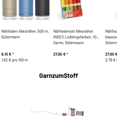
Nähfaden Allesnäher, 500 m,
Nähfadenset Allesnäher
Nähfad
Gütermann
INGES Lieblingsfarben, 10
klassi
Garne, Gütermann
Güter
8,10 €
*
27,90 €
*
27,90 
1,62 € pro 100 m
2,79 € 
GarnzumStoff