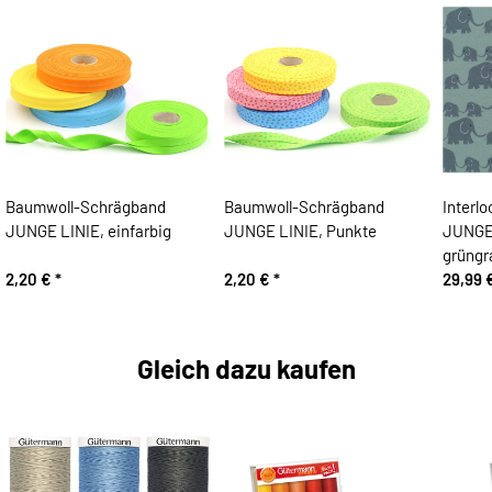
Baumwoll-Schrägband
Baumwoll-Schrägband
Interlo
JUNGE LINIE, einfarbig
JUNGE LINIE, Punkte
JUNGE 
grüngr
2,20 €
*
2,20 €
*
29,99 
Gleich dazu kaufen