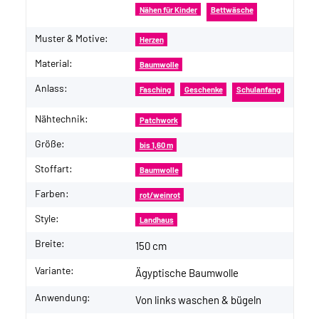
Nähen für Kinder
Bettwäsche
Muster & Motive:
Herzen
Material:
Baumwolle
Anlass:
Fasching
Geschenke
Schulanfang
Nähtechnik:
Patchwork
Größe:
bis 1,60 m
Stoffart:
Baumwolle
Farben:
rot/weinrot
Style:
Landhaus
Breite:
150 cm
Variante:
Ägyptische Baumwolle
Anwendung:
Von links waschen & bügeln