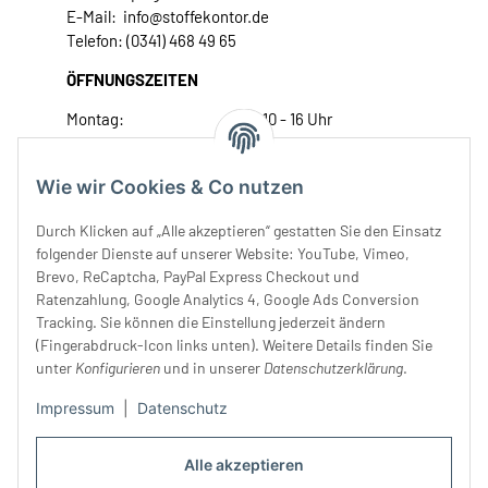
E-Mail: info@stoffekontor.de
Telefon: (0341) 468 49 65
ÖFFNUNGSZEITEN
Montag:
10 - 16 Uhr
Dienstag:
10 - 16 Uhr
Mittwoch:
10 - 18 Uhr
Wie wir Cookies & Co nutzen
Donnerstag:
10 - 18 Uhr
Freitag:
10 - 18 Uhr
Durch Klicken auf „Alle akzeptieren“ gestatten Sie den Einsatz
Samstag:
10 - 14 Uhr
folgender Dienste auf unserer Website: YouTube, Vimeo,
Brevo, ReCaptcha, PayPal Express Checkout und
Unser Service
Ratenzahlung, Google Analytics 4, Google Ads Conversion
Tracking. Sie können die Einstellung jederzeit ändern
Rechtliches
(Fingerabdruck-Icon links unten). Weitere Details finden Sie
unter
Konfigurieren
und in unserer
Datenschutzerklärung
.
Impressum
|
Datenschutz
Alle akzeptieren