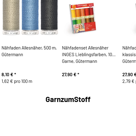
Nähfaden Allesnäher, 500 m,
Nähfadenset Allesnäher
Nähfad
Gütermann
INGES Lieblingsfarben, 10
klassi
Garne, Gütermann
Güter
8,10 €
*
27,90 €
*
27,90 
1,62 € pro 100 m
2,79 € 
GarnzumStoff