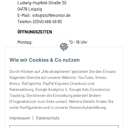
Ludwig-Hupfeld-Straße 30
04178 Leipzig
E-Mail: info@stoffekontor.de
Telefon: (0341) 468 49 65
ÖFFNUNGSZEITEN
Montag:
10 - 16 Uhr
Dienstag:
10 - 16 Uhr
Mittwoch:
10 - 18 Uhr
Wie wir Cookies & Co nutzen
Donnerstag:
10 - 18 Uhr
Freitag:
10 - 18 Uhr
Durch Klicken auf „Alle akzeptieren“ gestatten Sie den Einsatz
Samstag:
10 - 14 Uhr
folgender Dienste auf unserer Website: YouTube, Vimeo,
Brevo, ReCaptcha, PayPal Express Checkout und
Unser Service
Ratenzahlung, Google Analytics 4, Google Ads Conversion
Tracking. Sie können die Einstellung jederzeit ändern
Rechtliches
(Fingerabdruck-Icon links unten). Weitere Details finden Sie
unter
Konfigurieren
und in unserer
Datenschutzerklärung
.
Impressum
|
Datenschutz