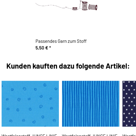
Passendes Garn zum Stoff
5,50 €
*
Kunden kauften dazu folgende Artikel:
Westfalenstoff JUNGE LINIE,
Westfalenstoff JUNGE LINIE,
Westfa