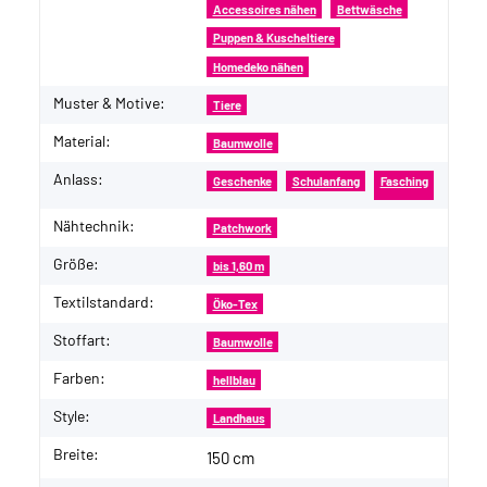
Accessoires nähen
Bettwäsche
Puppen & Kuscheltiere
Homedeko nähen
Muster & Motive:
Tiere
Material:
Baumwolle
Anlass:
Geschenke
Schulanfang
Fasching
Nähtechnik:
Patchwork
Größe:
bis 1,60 m
Textilstandard:
Öko-Tex
Stoffart:
Baumwolle
Farben:
hellblau
Style:
Landhaus
Breite:
150 cm