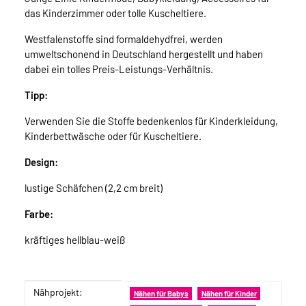
das Kinderzimmer oder tolle Kuscheltiere.
Westfalenstoffe sind formaldehydfrei, werden
umweltschonend in Deutschland hergestellt und haben
dabei ein tolles Preis-Leistungs-Verhältnis.
Tipp:
Verwenden Sie die Stoffe bedenkenlos für Kinderkleidung,
Kinderbettwäsche oder für Kuscheltiere.
Design:
lustige Schäfchen (2,2 cm breit)
Farbe:
kräftiges hellblau-weiß
Nähprojekt:
Produkteigenschaft
Wert
Nähen für Babys
Nähen für Kinder