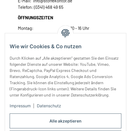
E-Mail: info@stoffekontor.de
Telefon: (0341) 468 49 65
ÖFFNUNGSZEITEN
Montag:
10 - 16 Uhr
Dienstag:
10 - 16 Uhr
Mittwoch:
10 - 18 Uhr
Wie wir Cookies & Co nutzen
Donnerstag:
10 - 18 Uhr
Freitag:
10 - 18 Uhr
Durch Klicken auf „Alle akzeptieren“ gestatten Sie den Einsatz
Samstag:
10 - 14 Uhr
folgender Dienste auf unserer Website: YouTube, Vimeo,
Brevo, ReCaptcha, PayPal Express Checkout und
Unser Service
Ratenzahlung, Google Analytics 4, Google Ads Conversion
Tracking. Sie können die Einstellung jederzeit ändern
Rechtliches
(Fingerabdruck-Icon links unten). Weitere Details finden Sie
unter
Konfigurieren
und in unserer
Datenschutzerklärung
.
Impressum
|
Datenschutz
Alle akzeptieren