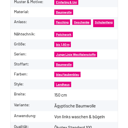
Muster & Motive:
Einfarbig & Uni
Material:
Baumwolle
Anlass:
Fasching
Geschenke
Schulanfang
Nähtechnik:
Patchwork
Größe:
bis 1,60 m
Serien:
Junge Linie Westfalenstoffe
Stoffart:
Baumwolle
Farben:
blau/taubenblau
Style:
Landhaus
Breite:
150 cm
Variante:
Ägyptische Baumwolle
Anwendung:
Von links waschen & bügeln
Qualität:
Ökotex Standard 100