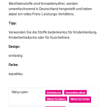
Westfalenstoffe sind formaldehydfrei, werden
umweltschonend in Deutschland hergestellt und haben
dabei ein tolles Preis-Leistungs-Verhältnis.
Tipp:
Verwenden Sie die Stoffe bedenkenlos für Kinderkleidung,
Kinderbettwäsche oder für Kuscheltiere.
Design:
einfarbig
Farbe:
aquablau
Nähprojekt:
Produkteigenschaft
Wert
Bettwäsche
Homedeko nähen
Nähen für Babys
Nähen für Kinder