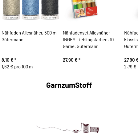
Nähfaden Allesnäher, 500 m,
Nähfadenset Allesnäher
Nähfad
Gütermann
INGES Lieblingsfarben, 10
klassi
Garne, Gütermann
Güter
8,10 €
*
27,90 €
*
27,90 
1,62 € pro 100 m
2,79 € 
GarnzumStoff