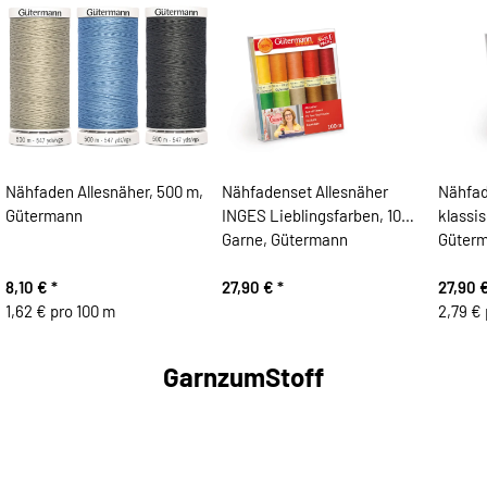
Nähfaden Allesnäher, 500 m,
Nähfadenset Allesnäher
Nähfad
Gütermann
INGES Lieblingsfarben, 10
klassi
Garne, Gütermann
Güter
8,10 €
*
27,90 €
*
27,90 
1,62 € pro 100 m
2,79 € 
GarnzumStoff