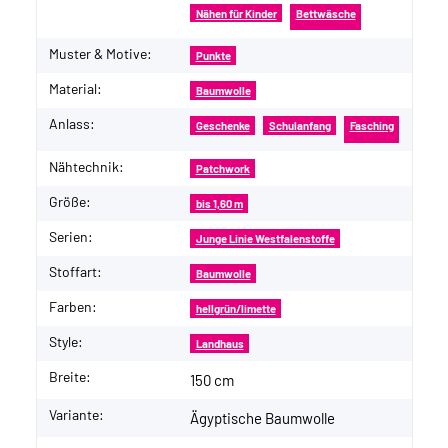
Nähen für Kinder
Bettwäsche
Muster & Motive:
Punkte
Material:
Baumwolle
Anlass:
Geschenke
Schulanfang
Fasching
Nähtechnik:
Patchwork
Größe:
bis 1,60 m
Serien:
Junge Linie Westfalenstoffe
Stoffart:
Baumwolle
Farben:
hellgrün/limette
Style:
Landhaus
Breite:
150 cm
Variante:
Ägyptische Baumwolle