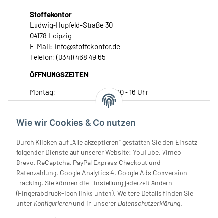
Stoffekontor
Ludwig-Hupfeld-Straße 30
04178 Leipzig
E-Mail: info@stoffekontor.de
Telefon: (0341) 468 49 65
ÖFFNUNGSZEITEN
Montag:
10 - 16 Uhr
Dienstag:
10 - 16 Uhr
Mittwoch:
10 - 18 Uhr
Wie wir Cookies & Co nutzen
Donnerstag:
10 - 18 Uhr
Freitag:
10 - 18 Uhr
Durch Klicken auf „Alle akzeptieren“ gestatten Sie den Einsatz
Samstag:
10 - 14 Uhr
folgender Dienste auf unserer Website: YouTube, Vimeo,
Brevo, ReCaptcha, PayPal Express Checkout und
Unser Service
Ratenzahlung, Google Analytics 4, Google Ads Conversion
Tracking. Sie können die Einstellung jederzeit ändern
Rechtliches
(Fingerabdruck-Icon links unten). Weitere Details finden Sie
unter
Konfigurieren
und in unserer
Datenschutzerklärung
.