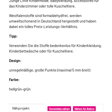
Junge Linie Kindermode, Babykleidung, Accessoires für
das Kinderzimmer oder tolle Kuscheltiere.
Westfalenstoffe sind formaldehydfrei, werden
umweltschonend in Deutschland hergestellt und haben
dabei ein tolles Preis-Leistungs-Verhältnis.
Tipp:
Verwenden Sie die Stoffe bedenkenlos für Kinderkleidung,
Kinderbettwäsche oder für Kuscheltiere.
Design:
unregelmäßige, große Punkte (maximal 5 mm breit)
Farbe:
hellgrün-grün
Nähprojekt:
Produkteigenschaft
Wert
Homedeko nähen
Nähen für Babys