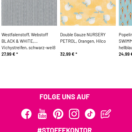
Westfalenstoff, Webstoff
Double Gauze NURSERY
Popeli
BLACK & WHITE,
PETROL, Orangen, Hilco
SWIMM
Vichystreifen, schwarz-weiß
hellbla
27,99 €
*
32,99 €
*
24,99
FOLGE UNS AUF
#STOFFEKONTOR