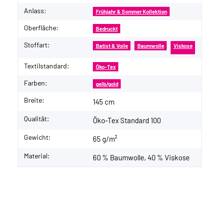
Anlass:
Frühjahr & Sommer Kollektion
Oberfläche:
Bedruckt
Stoffart:
Batist & Voile
Baumwolle
Viskose
Textilstandard:
Öko-Tex
Farben:
gelb/gold
Breite:
145 cm
Qualität:
Öko-Tex Standard 100
Gewicht:
65 g/m²
Material:
60 % Baumwolle, 40 % Viskose