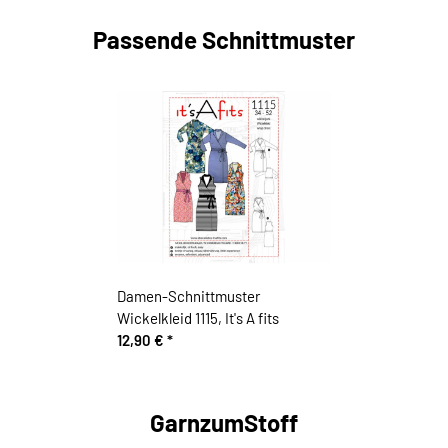
Passende Schnittmuster
Damen-Schnittmuster
Wickelkleid 1115, It's A fits
12,90 €
*
GarnzumStoff