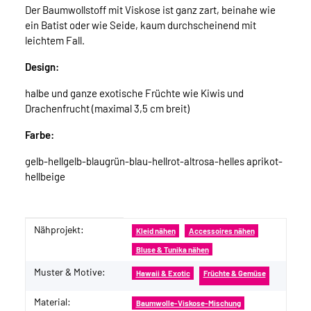
Der Baumwollstoff mit Viskose ist ganz zart, beinahe wie
ein Batist oder wie Seide, kaum durchscheinend mit
leichtem Fall.
Design:
halbe und ganze exotische Früchte wie Kiwis und
Drachenfrucht (maximal 3,5 cm breit)
Farbe:
gelb-hellgelb-blaugrün-blau-hellrot-altrosa-helles aprikot-
hellbeige
Nähprojekt:
Produkteigenschaft
Wert
Kleid nähen
Accessoires nähen
Bluse & Tunika nähen
Muster & Motive:
Hawaii & Exotic
Früchte & Gemüse
Material:
Baumwolle-Viskose-Mischung