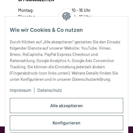
Montag:
10 - 16 Uhr
Dienstag:
10 - 16 Uhr
Mittwoch:
10 - 18 Uhr
Wie wir Cookies & Co nutzen
Donnerstag:
10 - 18 Uhr
Freitag:
10 - 18 Uhr
Durch Klicken auf „Alle akzeptieren“ gestatten Sie den Einsatz
Samstag:
10 - 14 Uhr
folgender Dienste auf unserer Website: YouTube, Vimeo,
Unser Service
Brevo, ReCaptcha, PayPal Express Checkout und
Ratenzahlung, Google Analytics 4, Google Ads Conversion
Tracking. Sie können die Einstellung jederzeit ändern
Rechtliches
(Fingerabdruck-Icon links unten). Weitere Details finden Sie
unter
Konfigurieren
und in unserer
Datenschutzerklärung
.
Impressum
|
Datenschutz
Alle akzeptieren
Konfigurieren