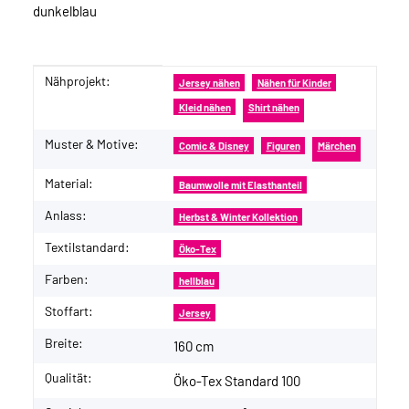
dunkelblau
Nähprojekt:
Produkteigenschaft
Wert
Jersey nähen
Nähen für Kinder
Kleid nähen
Shirt nähen
Muster & Motive:
Comic & Disney
Figuren
Märchen
Material:
Baumwolle mit Elasthanteil
Anlass:
Herbst & Winter Kollektion
Textilstandard:
Öko-Tex
Farben:
hellblau
Stoffart:
Jersey
Breite:
160 cm
Qualität:
Öko-Tex Standard 100