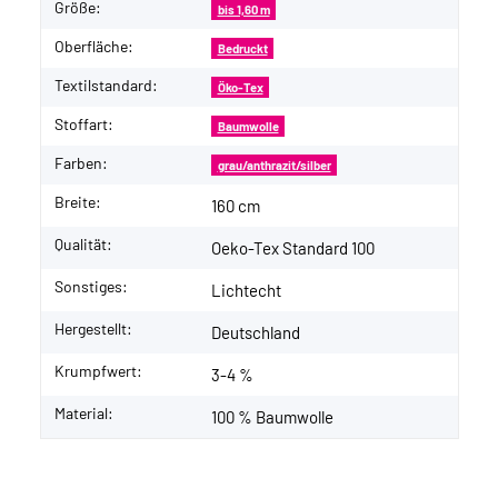
Größe:
bis 1,60 m
Oberfläche:
Bedruckt
Textilstandard:
Öko-Tex
Stoffart:
Baumwolle
Farben:
grau/anthrazit/silber
Breite:
160 cm
Qualität:
Oeko-Tex Standard 100
Sonstiges:
Lichtecht
Hergestellt:
Deutschland
Krumpfwert:
3-4 %
Material:
100 % Baumwolle