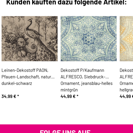
Kunden kauften dazu folgende Artikel:
Leinen-Dekostoff PAON,
Dekostoff P/Kaufmann
Dekost
Pfauen-Landschaft, natur
ALFRESCO, Siebdruck-
ALFRE
dunkel-schwarz
Ornament, jeansblau-helles
Orname
mintgrün
hellgra
34,99 €
*
44,99 €
*
44,99
FOLGE UNS AUF