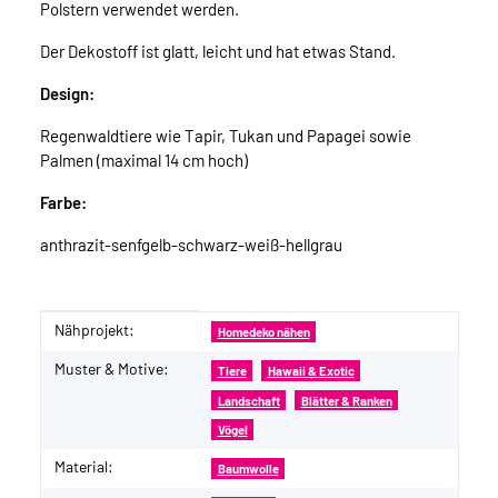
Polstern verwendet werden.
Der Dekostoff ist glatt, leicht und hat etwas Stand.
Design:
Regenwaldtiere wie Tapir, Tukan und Papagei sowie
Palmen (maximal 14 cm hoch)
Farbe:
anthrazit-senfgelb-schwarz-weiß-hellgrau
Nähprojekt:
Produkteigenschaft
Wert
Homedeko nähen
Muster & Motive:
Tiere
Hawaii & Exotic
Landschaft
Blätter & Ranken
Vögel
Material:
Baumwolle