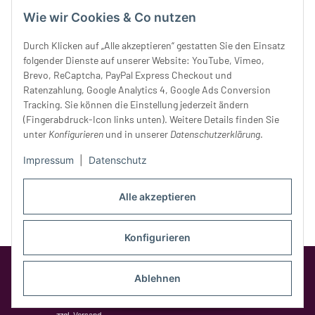
Mittwoch:
10 - 18 Uhr
Wie wir Cookies & Co nutzen
Donnerstag:
10 - 18 Uhr
Freitag:
10 - 18 Uhr
Durch Klicken auf „Alle akzeptieren“ gestatten Sie den Einsatz
Samstag:
10 - 14 Uhr
folgender Dienste auf unserer Website: YouTube, Vimeo,
Unser Service
Brevo, ReCaptcha, PayPal Express Checkout und
Ratenzahlung, Google Analytics 4, Google Ads Conversion
Tracking. Sie können die Einstellung jederzeit ändern
Rechtliches
(Fingerabdruck-Icon links unten). Weitere Details finden Sie
unter
Konfigurieren
und in unserer
Datenschutzerklärung
.
Impressum
|
Datenschutz
Alle akzeptieren
Konfigurieren
Google Analytics deaktivieren
Status:
Opt-Out-Cookie ist nicht gesetzt
Ablehnen
(Tracking aktiv)
* Alle Preise inkl. gesetzlicher MwSt.,
zzgl.
Versand