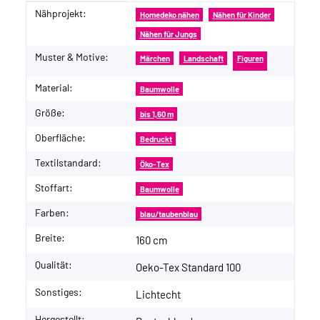
Nähprojekt:
Produkteigenschaft
Wert
Homedeko nähen
Nähen für Kinder
Nähen für Jungs
Muster & Motive:
Märchen
Landschaft
Figuren
Material:
Baumwolle
Größe:
bis 1,60 m
Oberfläche:
Bedruckt
Textilstandard:
Öko-Tex
Stoffart:
Baumwolle
Farben:
blau/taubenblau
Breite:
160 cm
Qualität:
Oeko-Tex Standard 100
Sonstiges:
Lichtecht
Hergestellt: