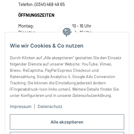
Telefon: (0341) 468 49 65
ÖFFNUNGSZEITEN
Montag:
10 - 16 Uhr
Dienstag:
10 - 16 Uhr
Mittwoch:
10 - 18 Uhr
Wie wir Cookies & Co nutzen
Donnerstag:
10 - 18 Uhr
Freitag:
10 - 18 Uhr
Durch Klicken auf „Alle akzeptieren“ gestatten Sie den Einsatz
Samstag:
10 - 14 Uhr
folgender Dienste auf unserer Website: YouTube, Vimeo,
Unser Service
Brevo, ReCaptcha, PayPal Express Checkout und
Ratenzahlung, Google Analytics 4, Google Ads Conversion
Tracking. Sie können die Einstellung jederzeit ändern
Rechtliches
(Fingerabdruck-Icon links unten). Weitere Details finden Sie
unter
Konfigurieren
und in unserer
Datenschutzerklärung
.
Impressum
|
Datenschutz
Alle akzeptieren