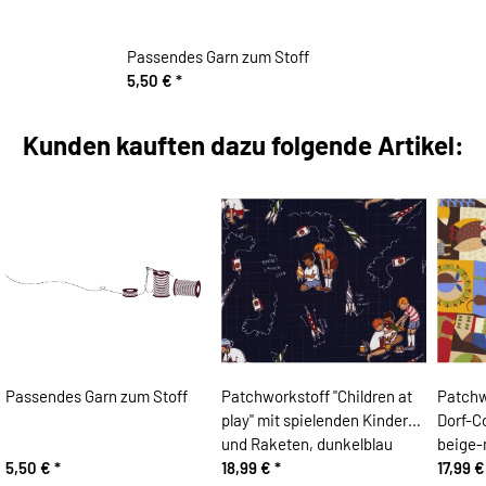
Passendes Garn zum Stoff
5,50 €
*
Kunden kauften dazu folgende Artikel:
Passendes Garn zum Stoff
Patchworkstoff "Children at
Patchwo
play" mit spielenden Kindern
Dorf-C
und Raketen, dunkelblau
beige-
5,50 €
*
18,99 €
*
17,99 