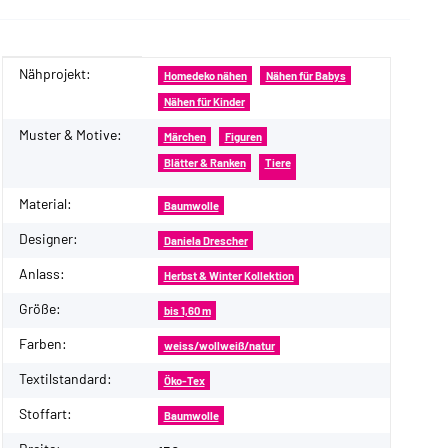
Nähprojekt:
Produkteigenschaft
Wert
Homedeko nähen
Nähen für Babys
Nähen für Kinder
Muster & Motive:
Märchen
Figuren
Blätter & Ranken
Tiere
Material:
Baumwolle
Designer:
Daniela Drescher
Anlass:
Herbst & Winter Kollektion
Größe:
bis 1,60 m
Farben:
weiss/wollweiß/natur
Textilstandard:
Öko-Tex
Stoffart:
Baumwolle