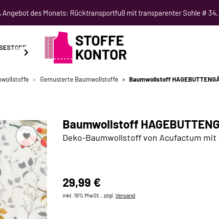
Angebot des Monats: Rücktransportfuß mit transparenter Sohle # 34,
SESTOFF
SCHNITTMUSTER
NÄHKURSE
SALE
wollstoffe
Gemusterte Baumwollstoffe
Baumwollstoff HAGEBUTTENGÄ
Baumwollstoff HAGEBUTTENG
Deko-Baumwollstoff von Acufactum mit
29,99 €
inkl. 19% MwSt. , zzgl.
Versand