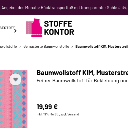
Angebot des Monats: Rücktransportfuß mit transparenter Sohle # 34,
SESTOFF
SCHNITTMUSTER
NÄHKURSE
SALE
wollstoffe
Gemusterte Baumwollstoffe
Baumwollstoff KIM, Musterstreif
Baumwollstoff KIM, Musterstre
Feiner Baumwollstoff für Bekleidung un
19,99 €
inkl. 19% MwSt. , zzgl.
Versand