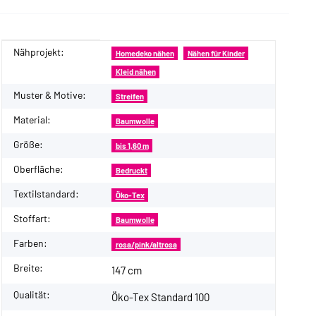
Nähprojekt:
Produkteigenschaft
Wert
Homedeko nähen
Nähen für Kinder
Kleid nähen
Muster & Motive:
Streifen
Material:
Baumwolle
Größe:
bis 1,60 m
Oberfläche:
Bedruckt
Textilstandard:
Öko-Tex
Stoffart:
Baumwolle
Farben:
rosa/pink/altrosa
Breite:
147 cm
Qualität:
Öko-Tex Standard 100