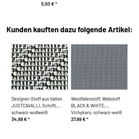
5,50 €
*
Kunden kauften dazu folgende Artikel:
Designer-Stoff aus Italien
Westfalenstoff, Webstoff
JUSTCAVALLI, Schrift,
BLACK & WHITE,
schwarz-wollweiß
Vichykaro, schwarz-weiß
34,99 €
*
27,99 €
*