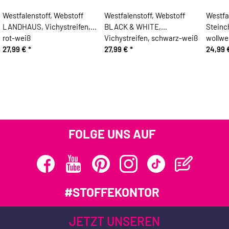
Westfalenstoff, Webstoff
Westfalenstoff, Webstoff
Westfa
LANDHAUS, Vichystreifen,
BLACK & WHITE,
Steinc
rot-weiß
Vichystreifen, schwarz-weiß
wollwe
27,99 €
*
27,99 €
*
24,99
FOLGE UNS AUF
#STOFFEKONTOR
JETZT UNSEREN