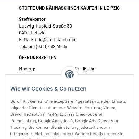
STOFFE UND NÄHMASCHINEN KAUFEN IN LEIPZIG
Stoffekontor
Ludwig-Hupfeld-Straße 30
04178 Leipzig
E-Mail: info@stoffekontor.de
Telefon: (0341) 468 49 65
ÖFFNUNGSZEITEN
Montag:
10 - 16 Uhr
Dienstag:
10 - 16 Uhr
Mittwoch:
10 - 18 Uhr
Wie wir Cookies & Co nutzen
Donnerstag:
10 - 18 Uhr
Freitag:
10 - 18 Uhr
Durch Klicken auf „Alle akzeptieren“ gestatten Sie den Einsatz
Samstag:
10 - 14 Uhr
folgender Dienste auf unserer Website: YouTube, Vimeo,
Brevo, ReCaptcha, PayPal Express Checkout und
Unser Service
Ratenzahlung, Google Analytics 4, Google Ads Conversion
Tracking. Sie können die Einstellung jederzeit ändern
Rechtliches
(Fingerabdruck-Icon links unten). Weitere Details finden Sie