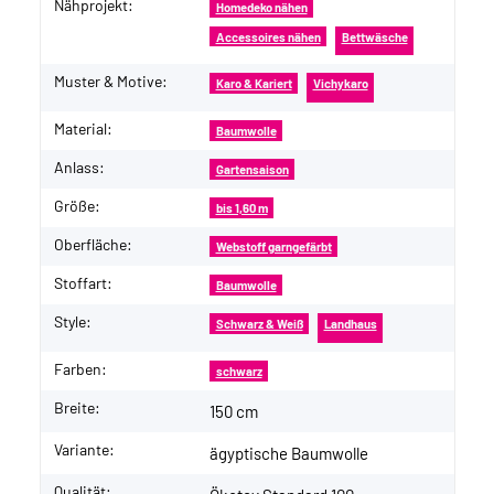
Nähprojekt:
Produkteigenschaft
Wert
Homedeko nähen
Accessoires nähen
Bettwäsche
Muster & Motive:
Karo & Kariert
Vichykaro
Material:
Baumwolle
Anlass:
Gartensaison
Größe:
bis 1,60 m
Oberfläche:
Webstoff garngefärbt
Stoffart:
Baumwolle
Style:
Schwarz & Weiß
Landhaus
Farben:
schwarz
Breite:
150 cm
Variante:
ägyptische Baumwolle
Qualität: